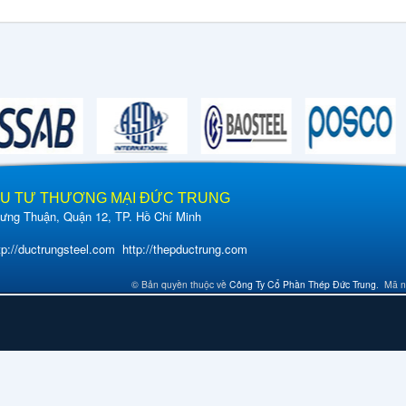
ẦU TƯ THƯƠNG MẠI ĐỨC TRUNG
ng Thuận, Quận 12, TP. Hồ Chí Minh
tp://ductrungsteel.com
http://thepductrung.com
© Bản quyền thuộc về
Công Ty Cổ Phần Thép Đức Trung
.
Mã 