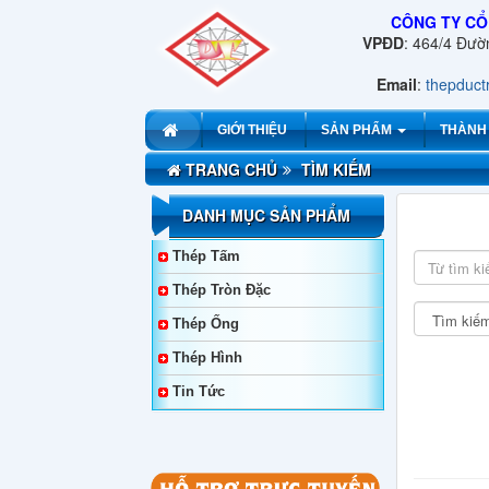
CÔNG TY CỔ
VPĐD
: 464/4 Đư
Email
:
thepduc
GIỚI THIỆU
SẢN PHẨM
THÀNH
TRANG CHỦ
TÌM KIẾM
DANH MỤC SẢN PHẨM
Thép Tấm
Thép Tròn Đặc
Thép Ống
Thép Hình
Tin Tức