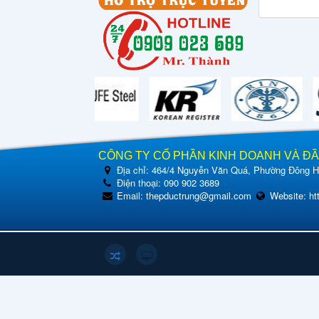
CÔNG TY CỔ PHẦN KINH DOANH VÀ Đ
Địa chỉ:
464/4 Nguyễn Văn Quá, Phường Đông Hư
Điện thoại:
090 902 3689
Email:
thepductrung@gmail.com
Website:
ht