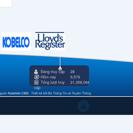
Đang truy cập
28
Hôm nay
6,579
Tổng lượt truy
21,358,094
cập
nguồn
NukeViet CMS
.
Thiết kế bởi Bộ Thông Tin và Truyền Thông.