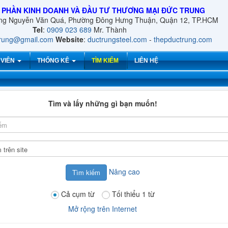
 PHẦN KINH DOANH VÀ ĐẦU TƯ THƯƠNG MẠI ĐỨC TRUNG
ờng Nguyễn Văn Quá, Phường Đông Hưng Thuận, Quận 12, TP.HCM
Tel
:
0909 023 689
Mr. Thành
trung@gmail.com
Website
:
ductrungsteel.com
-
thepductrung.com
 VIÊN
THỐNG KÊ
TÌM KIẾM
LIÊN HỆ
Tìm và lấy những gì bạn muốn!
Từ
tìm
kiếm
Tìm
kiếm
tại
Nâng cao
Cả cụm từ
Tối thiểu 1 từ
Mở rộng trên Internet