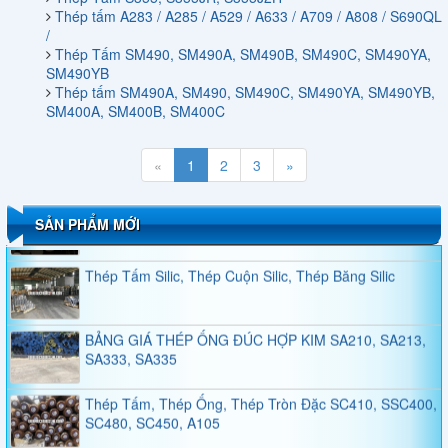
Thép tấm A283 / A285 / A529 / A633 / A709 / A808 / S690QL
QUY CÁCH THÉP HÌNH U
/
Thép Tấm SM490, SM490A, SM490B, SM490C, SM490YA,
SM490YB
Thép tấm SM490A, SM490, SM490C, SM490YA, SM490YB,
SM400A, SM400B, SM400C
QUY CÁCH THÉP HÌNH H
«
1
2
3
»
Thép Tấm, Thép Tròn Đặc, Thép Ống Đúc A101,
A1010, A1011, A1014, A1018, A1016
SẢN PHẨM MỚI
Thép Tấm Silic, Thép Cuộn Silic, Thép Băng Silic
BẢNG GIÁ THÉP ỐNG ĐÚC HỢP KIM SA210, SA213,
SA333, SA335
Thép Tấm, Thép Ống, Thép Tròn Đặc SC410, SSC400,
SC480, SC450, A105
Bảng Giá Thép Tấm Q345A - Q345B - Q345C - Q345D