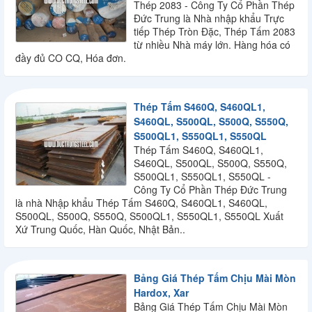
Thép 2083 - Công Ty Cổ Phần Thép
Đức Trung là Nhà nhập khẩu Trực
tiếp Thép Tròn Đặc, Thép Tấm 2083
từ nhiều Nhà máy lớn. Hàng hóa có
đầy đủ CO CQ, Hóa đơn.
Thép Tấm S460Q, S460QL1,
S460QL, S500QL, S500Q, S550Q,
S500QL1, S550QL1, S550QL
Thép Tấm S460Q, S460QL1,
S460QL, S500QL, S500Q, S550Q,
S500QL1, S550QL1, S550QL -
Công Ty Cổ Phần Thép Đức Trung
là nhà Nhập khẩu Thép Tấm S460Q, S460QL1, S460QL,
S500QL, S500Q, S550Q, S500QL1, S550QL1, S550QL Xuất
Xứ Trung Quốc, Hàn Quốc, Nhật Bản..
Bảng Giá Thép Tấm Chịu Mài Mòn
Hardox, Xar
Bảng Giá Thép Tấm Chịu Mài Mòn