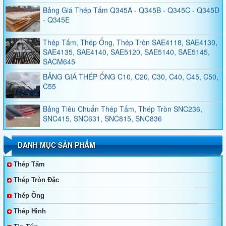
- Q345E
Thép Tấm, Thép Ống, Thép Tròn SAE4118, SAE4130,
SAE4135, SAE4140, SAE5120, SAE5140, SAE5145,
SACM645
BẢNG GIÁ THÉP ỐNG C10, C20, C30, C40, C45, C50,
C55
Bảng Tiêu Chuẩn Thép Tấm, Thép Tròn SNC236,
SNC415, SNC631, SNC815, SNC836
Bảng Tiêu Chuẩn Thép Tấm, Thép Tròn SNCM220,
SNCM439, SNCM415, SNCM420, SNCM431
DANH MỤC SẢN PHẨM
Thép Không Gỉ Duplex 2205, 2570
Thép Tấm
Thép Tròn Đặc
Thép Tấm, Thép Làm Khuôn, Thép Tròn Đặc SKT4,
Thép Ống
SKT3, SKT6, 55NiCrMoV7, 45NiCrMo16
Thép Hình
Bảng Giá Và Quy Cách Thép Hình V