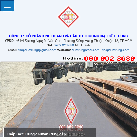
CÔNG TY CỔ PHẦN KINH DOANH VÀ ĐẦU TƯ THƯƠNG MẠI ĐỨC TRUNG
: 464/4 Đường Nguyễn Văn Quá, Phường Đông Hưng Thuận, Quận 12, TP.HCM
VPĐD
:
0909 023 689
Mr. Thành
Tel
:
thepductrung@gmail.com
:
ductrungsteel.com
-
thepductrung.com
Email
Website
Thép Đức Trung chuyên Cung cấp: