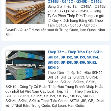
Q345B - Q345C - Q345D - Q345E
Bảng Giá Thép Tấm Q345A - Q345B
- Q345C - Q345D - Q345E - Công
Ty Cổ Phần Thép Đức Trung xin gửi
tới Quý khách hàng Bảng Giá Thép
Tấm Q345A - Q345B - Q345C -
Q345D - Q345E được sản xuất từ Trung Quốc, Hàn Quốc, Nhật
Bản.
Thép Tấm - Thép Tròn Đặc SKH50,
SKH51, SKH52, SKH53, SKH54,
SKH55, SKH58, SKH59, SKH2,
SKH10
Thép Tấm - Thép Tròn Đặc SKH50,
SKH51, SKH52, SKH53, SKH54,
SKH55, SKH58, SKH59, SKH2,
SKH10 - Công Ty Cổ Phần Thép Đức Trung là nhà Nhập Khẩu
duy nhất tại Việt Nam Các Loại Thép Tấm - Thép Tròn Đặc
SKH50, SKH51, SKH52, SKH53, SKH54, SKH55, SKH58,
SKH59, SKH2, SKH10 Theo Tiêu Chuẩn ASTM ,JIS, GB, ..Xuất
xứ từ Nhật Bản, Trung Quốc, Đài Loan, Hàn Quốc.