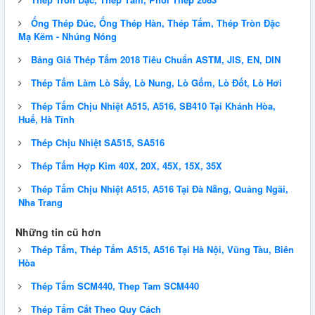
Ống Thép Đúc, Ống Thép Hàn, Thép Tấm, Thép Tròn Đặc
Mạ Kẽm - Nhúng Nóng
Bảng Giá Thép Tấm 2018 Tiêu Chuẩn ASTM, JIS, EN, DIN
Thép Tấm Làm Lò Sấy, Lò Nung, Lò Gốm, Lò Đốt, Lò Hơi
Thép Tấm Chịu Nhiệt A515, A516, SB410 Tại Khánh Hòa,
Huế, Hà Tĩnh
Thép Chịu Nhiệt SA515, SA516
Thép Tấm Hợp Kim 40X, 20X, 45X, 15X, 35X
Thép Tấm Chịu Nhiệt A515, A516 Tại Đà Nẵng, Quảng Ngãi,
Nha Trang
Những tin cũ hơn
Thép Tấm, Thép Tấm A515, A516 Tại Hà Nội, Vũng Tàu, Biên
Hòa
Thép Tấm SCM440, Thep Tam SCM440
Thép Tấm Cắt Theo Quy Cách