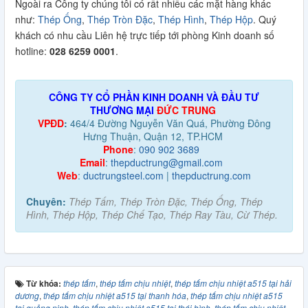
Ngoài ra Công ty chúng tôi có rất nhiều các mặt hàng khác
như:
Thép
Ống
,
Thép Tròn Đặc
,
Thép Hình
,
Thép Hộp
. Quý
khách có nhu cầu Liên hệ trực tiếp tới phòng Kinh doanh số
hotline:
028 6259 0001
.
CÔNG TY CỔ PHẦN KINH DOANH VÀ ĐẦU TƯ
THƯƠNG MẠI
ĐỨC TRUNG
VPĐD
:
464/4 Đường Nguyễn Văn Quá, Phường Đông
Hưng Thuận, Quận 12, TP.HCM
Phone
:
090 902 3689
Email
:
thepductrung@gmail.com
Web
:
ductrungsteel.com
|
thepductrung.com
Chuyên:
Thép Tấm, Thép Tròn Đặc, Thép Ống, Thép
Hình, Thép Hộp, Thép Chế Tạo, Thép Ray Tàu, Cừ Thép.
Từ khóa:
thép tấm
,
thép tấm chịu nhiệt
,
thép tấm chịu nhiệt a515 tại hải
dương
,
thép tấm chịu nhiệt a515 tại thanh hóa
,
thép tấm chịu nhiệt a515
tại quảng ninh
,
thép tấm chịu nhiệt a515 tại thái bình
,
thép tấm chịu nhiệt