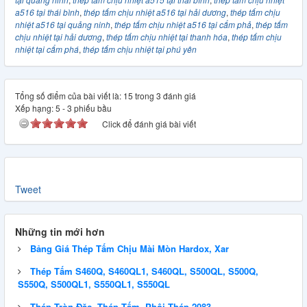
a516 tại thái bình
,
thép tấm chịu nhiệt a516 tại hải dương
,
thép tấm chịu
nhiệt a516 tại quảng ninh
,
thép tấm chịu nhiệt a516 tại cẩm phả
,
thép tấm
chịu nhiệt tại hải dương
,
thép tấm chịu nhiệt tại thanh hóa
,
thép tấm chịu
nhiệt tại cẩm phá
,
thép tấm chịu nhiệt tại phú yên
Tổng số điểm của bài viết là: 15 trong 3 đánh giá
Xếp hạng:
5
-
3
phiếu bầu
Click để đánh giá bài viết
Tweet
Những tin mới hơn
Bảng Giá Thép Tấm Chịu Mài Mòn Hardox, Xar
Thép Tấm S460Q, S460QL1, S460QL, S500QL, S500Q,
S550Q, S500QL1, S550QL1, S550QL
Thép Tròn Đặc, Thép Tấm, Phôi Thép 2083