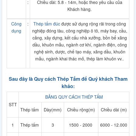
:
Chiều dài: 5.8 - 14m, hoặc theo yêu cầu của
Khách hàng.
Công
:
Thép tấm đúc
được sử dụng rộng rãi trong công
dụng
nghiệp đóng tàu, công nghiệp ô tô, máy bay, cầu,
cảng, xây dựng, kết cấu nhà xưởng, bồn bể xăng
dầu, khuôn mẫu, ngành cơ khí, ngành điện, công
nghệ sinh, dược, chế tạo máy, xăng dầu, khuôn
mẫu, ngành khai thác mỏ, thép làm khuôn vv..
Sau đây là Quy cách Thép Tấm để Quý khách Tham
khảo:
B
ẢNG QUY CÁCH THÉP TẤM
STT
Thép tấm
Dày(mm)
Chiều rộng(m)
Chiều dài (m)
1
Thép tấm
3
1500 - 2000
6000 - 12.000