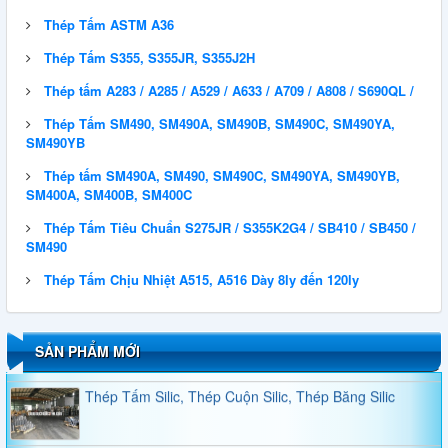
Thép Tấm ASTM A36
Thép Tấm S355, S355JR, S355J2H
Thép tấm A283 / A285 / A529 / A633 / A709 / A808 / S690QL /
Thép Tấm SM490, SM490A, SM490B, SM490C, SM490YA,
QUY CÁCH THÉP HÌNH U
SM490YB
Thép tấm SM490A, SM490, SM490C, SM490YA, SM490YB,
SM400A, SM400B, SM400C
Thép Tấm Tiêu Chuẩn S275JR / S355K2G4 / SB410 / SB450 /
QUY CÁCH THÉP HÌNH H
SM490
Thép Tấm Chịu Nhiệt A515, A516 Dày 8ly đến 120ly
Thép Tấm, Thép Tròn Đặc, Thép Ống Đúc A101,
A1010, A1011, A1014, A1018, A1016
SẢN PHẨM MỚI
Thép Tấm Silic, Thép Cuộn Silic, Thép Băng Silic
BẢNG GIÁ THÉP ỐNG ĐÚC HỢP KIM SA210, SA213,