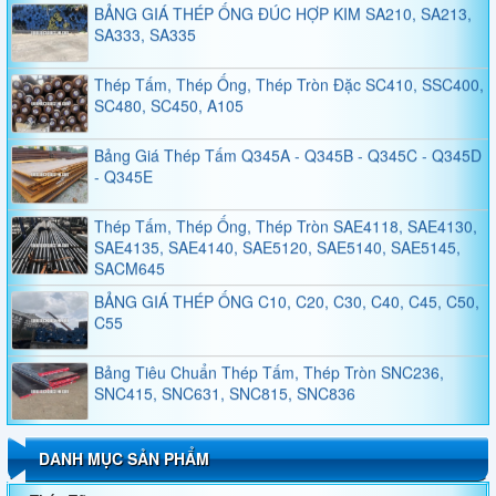
SA333, SA335
Thép Tấm, Thép Ống, Thép Tròn Đặc SC410, SSC400,
SC480, SC450, A105
Bảng Giá Thép Tấm Q345A - Q345B - Q345C - Q345D
- Q345E
Thép Tấm, Thép Ống, Thép Tròn SAE4118, SAE4130,
SAE4135, SAE4140, SAE5120, SAE5140, SAE5145,
SACM645
BẢNG GIÁ THÉP ỐNG C10, C20, C30, C40, C45, C50,
C55
Bảng Tiêu Chuẩn Thép Tấm, Thép Tròn SNC236,
SNC415, SNC631, SNC815, SNC836
Bảng Tiêu Chuẩn Thép Tấm, Thép Tròn SNCM220,
SNCM439, SNCM415, SNCM420, SNCM431
DANH MỤC SẢN PHẨM
Thép Không Gỉ Duplex 2205, 2570