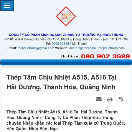
CÔNG TY CỔ PHẦN KINH DOANH VÀ ĐẦU TƯ THƯƠNG MẠI ĐỨC TRUNG
: 464/4 Đường Nguyễn Văn Quá, Phường Đông Hưng Thuận, Quận 12, TP.HCM
VPĐD
:
0909 023 689
Mr. Thành
Tel
:
thepductrung@gmail.com
:
ductrungsteel.com
-
thepductrung.com
Email
Website
Thép Tấm Chịu Nhiệt A515, A516 Tại
Hải Dương, Thanh Hóa, Quảng Ninh
Thép Tấm Chịu Nhiệt A515, A516 Tại Hải Dương, Thanh
Hóa, Quảng Ninh - Công Ty Cổ Phần Thép Đức Trung
chuyên Nhập khẩu các loại Thép Tấm xuất xứ Trung Quốc,
Hàn Quốc, Nhật Bản, Nga.