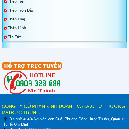
Thép Tấm
Thép Tròn Đặc
Thép Tấm, Thép Làm Khuôn, Thép Tròn Đặc SKT4,
SKT3, SKT6, 55NiCrMoV7, 45NiCrMo16
Thép Ống
Thép Hình
Bảng Giá Và Quy Cách Thép Hình V
Tin Tức
Bảng Giá Thép Tấm, Thép Tròn Đặc, Thép Ống Đúc
YXM1, YXM4, YXM27, YXM60, YXM42
Bảng Giá Thép Tấm, Thép Tròn Đặc, Thép Ống Đúc
YXR3, YXR33, YXR7
Thép Tấm - Thép Tròn Đặc SKH50, SKH51, SKH52,
SKH53, SKH54, SKH55, SKH58, SKH59, SKH2, SKH10
Bảng Quy Cách Thép Tròn Đặc, Thép Ống SCM440,
CÔNG TY CỔ PHẦN KINH DOANH VÀ ĐẦU TƯ THƯƠNG
SCM420, SCR440, SCR420
MẠI ĐỨC TRUNG
Địa chỉ:
464/4 Nguyễn Văn Quá, Phường Đông Hưng Thuận, Quận 12,
TP. Hồ Chí Minh
Tiêu Chuẩn Thép Tấm Đóng Tàu Grade A, AH32,