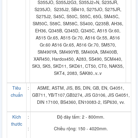
S355JO, S355J2G3, S355J2+N, S235JR,
S235JO, S235J2, SB410, S275JO, S275JR,
S275J2, S45C, S50C, S55C, 65G, SM45C,
SM50C, S58C, SM58C, SS400, Q235B, AH36,
EH36, Q345B, Q345D, Q345C, A515 Gr.60,
A515 Gr.65, A515 Gr.70, A516 Gr.55, A516
Gr.60 A516 Gr.65, A516 Gr.70, SM570,
SM490YA, SM490YB, SM400A, SM400B,
XAR450, Hardox450, A283, SS490, SCM440,
SK3, SK5, SKD11, SKD61, CT50, CT0, NAK55,
SKT4, 2083, SAK80..v..v
Tiêu
:
ASME, ASTM, JIS, BS, DIN, GB, EN, G4051,
chuẩn
GB711, YB/T107,GB3274, JIS G3106, JIS G4051,
DIN 17100, BS4360, EN10083-2, ISP630, vv.
Kích
:
Độ dày tấm: 2 - 800mm.
thước
:
Chiều rộng: 150 - 4020mm.