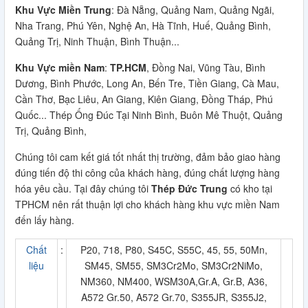
Khu Vực Miền Trung
: Đà Nẵng, Quảng Nam, Quảng Ngãi,
Nha Trang, Phú Yên, Nghệ An, Hà Tĩnh, Huế, Quảng Bình,
Quảng Trị, Ninh Thuận, Bình Thuận...
Khu Vực miền Nam
:
TP.HCM
, Đồng Nai, Vũng Tàu, Bình
Dương, Bình Phước, Long An, Bến Tre, Tiền Giang, Cà Mau,
Cần Thơ, Bạc Liêu, An Giang, Kiên Giang, Đồng Tháp, Phú
Quốc... Thép Ống Đúc Tại Ninh Bình, Buôn Mê Thuột, Quảng
Trị, Quảng Bình,
Chúng tôi cam kết giá tốt nhất thị trường, đảm bảo giao hàng
đúng tiến độ thi công của khách hàng, đúng chất lượng hàng
hóa yêu cầu. Tại đây chúng tôi
Thép Đức Trung
có kho tại
TPHCM nên rất thuận lợi cho khách hàng khu vực miền Nam
đến lấy hàng.
Chất
:
P20, 718, P80, S45C, S55C, 45, 55, 50Mn,
liệu
SM45, SM55, SM3Cr2Mo, SM3Cr2NiMo,
NM360, NM400, WSM30A,Gr.A, Gr.B, A36,
A572 Gr.50, A572 Gr.70, S355JR, S355J2,