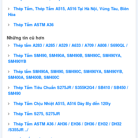
Thép Tấm, Thép Tấm A515, A516 Tại Hà Nội, Vũng Tàu, Biên
Hòa
Thép Tấm ASTM A36
Những tin cũ hơn
Thép tấm A283 / A285 / A529 / A633 / A709 / A808 / S690QL /
Thép Tấm SM490, SM490A, SM490B, SM490C, SM490YA,
SM490YB
Thép tấm SM490A, SM490, SM490C, SM490YA, SM490YB,
SM400A, SM400B, SM400C
Thép Tấm Tiêu Chuẩn S275JR / S355K2G4 / SB410 / SB450 /
SM490
Thép Tấm Chịu Nhiệt A515, A516 Dày 8ly đến 120ly
Thép Tấm S275, S275JR
QUY CÁCH THÉP HÌNH U
Thép Tấm ASTM A36 / AH36 / EH36 / DH36 / EH32 / DH32
/S355JR ../