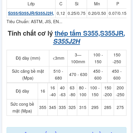
Lớp
C
Si
Mn
P
S355/S355JR/S355J2H,
0,12
0.25/0.75
0.20/0.50
0.07/0.15
0
Tiêu Chuẩn: ASTM, JIS, EN...
Tính chất cơ lý
thép tấm S355,S355JR
,
S355J2H
3—
100 -
150
Độ dày (mm)
<3mm
100mm
150
-250
Sức căng bề mặt
510 -
450 -
450 -
470 - 630
(Mpa)
680
600
600
16
40
63
80 -
100 -
150
200
Độ dày
16
-40
-63
-80
100
150
-200
-250
Sức cong bề
355
345
335
325
315
295
285
275
mặt (Mpa)