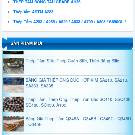
THÉP TẤM ĐÓNG TÀU GRADE AH36
Thép tấm ASTM A283
QUY CÁCH THÉP HÌNH H
Thép Tấm A283 / A285 / A529 / A633 / A709 / A808 / S690QL /
Thép Tấm, Thép Tròn Đặc, Thép Ống Đúc A101,
A1010, A1011, A1014, A1018, A1016
SẢN PHẨM MỚI
Thép Tấm Silic, Thép Cuộn Silic, Thép Băng Silic
BẢNG GIÁ THÉP ỐNG ĐÚC HỢP KIM SA210, SA213,
SA333, SA335
Thép Tấm, Thép Ống, Thép Tròn Đặc SC410, SSC400,
SC480, SC450, A105
Bảng Giá Thép Tấm Q345A - Q345B - Q345C - Q345D
- Q345E
Thép Tấm, Thép Ống, Thép Tròn SAE4118, SAE4130,