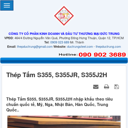
CÔNG TY CỔ PHẦN KINH DOANH VÀ ĐẦU TƯ THƯƠNG MẠI ĐỨC TRUNG
: 464/4 Đường Nguyễn Văn Quá, Phường Đông Hưng Thuận, Quận 12, TP.HCM
VPĐD
:
0909 023 689
Mr. Thành
Tel
:
thepductrung@gmail.com
:
ductrungsteel.com
-
thepductrung.com
Email
Website
Thép Tấm S355, S355JR, S355J2H
Thép Tấm S355, S355JR, S355J2H nhập khẩu theo tiêu
chuẩn quốc tế, Mỹ, Nga, Nhật Bản, Hàn Quốc, Trung
Quốc..