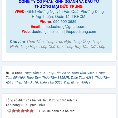
CÔNG TY CỔ PHẦN KINH DOANH VÀ ĐẦU TƯ
THƯƠNG MẠI
ĐỨC TRUNG
VPĐD
:
464/4 Đường Nguyễn Văn Quá, Phường Đông
Hưng Thuận, Quận 12, TP.HCM
Phone
:
090 902 3689
Email
:
thepductrung@gmail.com
Web
:
ductrungsteel.com
|
thepductrung.com
Chuyên:
Thép Tấm, Thép Tròn Đặc, Thép Ống, Thép
Hình, Thép Hộp, Thép Chế Tạo, Thép Ray Tàu, Cừ Thép.
Từ khóa:
Thép Tấm A36
,
Thép Tấm A572
,
Thép Tấm Q345B
,
Thép
Tấm SPV490
,
Thep Tam
,
Thép Tấm S355JR
,
Thép Tấm A283
,
Thép Tấm
A515
,
Thép Tấm A516
,
Thép Tấm S355
,
thép tấm sm490ya
Tổng số điểm của bài viết là: 50 trong 10 đánh giá
Xếp hạng:
5
-
10
phiếu bầu
Click để đánh giá bài viết