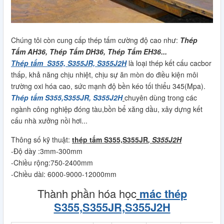
Chúng tôi còn cung cấp thép tấm cường độ cao như:
Thép
Tấm AH36, Thép Tấm DH36, Thép Tấm EH36...
Thép tấm S355, S355JR, S355J2H
là loại thép kết cấu cacbor
thấp, khả năng chịu nhiệt, chịu sự ăn mòn do điều kiện môi
trường oxi hóa cao, sức mạnh độ bền kéo tối thiểu 345(Mpa).
Thép tấm S355,S355JR, S355J2H
chuyên dùng trong các
ngành công nghiệp đóng tàu,bồn bể xăng dầu, xây dựng kết
cấu nhà xưởng nồi hơi...
Thông số kỹ thuật:
thép tấm S355,S355JR
, S355J2H
-Độ dày :3mm-300mm
-Chiều rộng:750-2400mm
-Chiều dài: 6000-9000-12000mm
Thành phần hóa học
mác thép
S355,S355JR,S355J2H