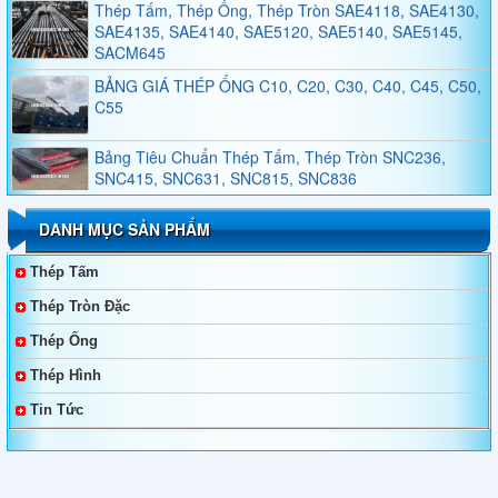
SAE4135, SAE4140, SAE5120, SAE5140, SAE5145,
SACM645
BẢNG GIÁ THÉP ỐNG C10, C20, C30, C40, C45, C50,
C55
Bảng Tiêu Chuẩn Thép Tấm, Thép Tròn SNC236,
SNC415, SNC631, SNC815, SNC836
Bảng Tiêu Chuẩn Thép Tấm, Thép Tròn SNCM220,
DANH MỤC SẢN PHẨM
SNCM439, SNCM415, SNCM420, SNCM431
Thép Tấm
Thép Không Gỉ Duplex 2205, 2570
Thép Tròn Đặc
Thép Ống
Thép Tấm, Thép Làm Khuôn, Thép Tròn Đặc SKT4,
SKT3, SKT6, 55NiCrMoV7, 45NiCrMo16
Thép Hình
Tin Tức
Bảng Giá Và Quy Cách Thép Hình V
Bảng Giá Thép Tấm, Thép Tròn Đặc, Thép Ống Đúc