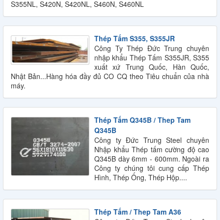
S355NL, S420N, S420NL, S460N, S460NL
Thép Tấm S355, S355JR
Công Ty Thép Đức Trung chuyên
nhập khẩu Thép Tấm S355JR, S355
xuất xứ Trung Quốc, Hàn Quốc,
Nhật Bản...Hàng hóa đầy đủ CO CQ theo Tiêu chuẩn của nhà
máy.
Thép Tấm Q345B / Thep Tam
Q345B
Công ty Đức Trung Steel chuyên
Nhập khẩu Thép tấm cường độ cao
Q345B dày 6mm - 600mm. Ngoài ra
Công ty chúng tôi cung cấp Thép
Hình, Thép Ống, Thép Hộp....
QUY CÁCH THÉP HÌNH U
Thép Tấm / Thep Tam A36