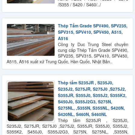
/S355 / S420 / S460/../
Thép Tấm Grade SPV490, SPV235,
SPV315, SPV410, SPV450, A515,
A516
Công ty Duc Trung Steel chuyên
cung cấp Thép Tấm Grade SPV490,
SPV235, SPV315, SPV410, SPV450,
A515, A516 xuất xứ Trung Quốc, Hàn Quốc, Nhật Bản..
Thép tấm S235JR , S235J0,
S235J2, S275JR, S275J0 ,S275J2,
S355JR, S355J0, S355J2, S355K2,
S450J0, S355J2G3, S275N,
S275NL, ,S355N, S355NL, S420N,
S420NL, S460N, S460NL
Thép tấm S235JR , S235J0,
S235J2, S275JR, S275J0 ,S275J2, S355JR, S355J0, S355J2,
S355K2, S450J0, S355J2G3, S275N, S275NL, ,S355N,