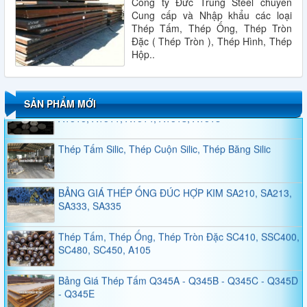
Công ty Đức Trung Steel chuyên
Cung cấp và Nhập khẩu các loại
Thép Tấm, Thép Ống, Thép Tròn
Đặc ( Thép Tròn ), Thép Hình, Thép
QUY CÁCH THÉP HÌNH H
Hộp..
Thép Tấm, Thép Tròn Đặc, Thép Ống Đúc A101,
SẢN PHẨM MỚI
A1010, A1011, A1014, A1018, A1016
Thép Tấm Silic, Thép Cuộn Silic, Thép Băng Silic
BẢNG GIÁ THÉP ỐNG ĐÚC HỢP KIM SA210, SA213,
SA333, SA335
Thép Tấm, Thép Ống, Thép Tròn Đặc SC410, SSC400,
SC480, SC450, A105
Bảng Giá Thép Tấm Q345A - Q345B - Q345C - Q345D
- Q345E