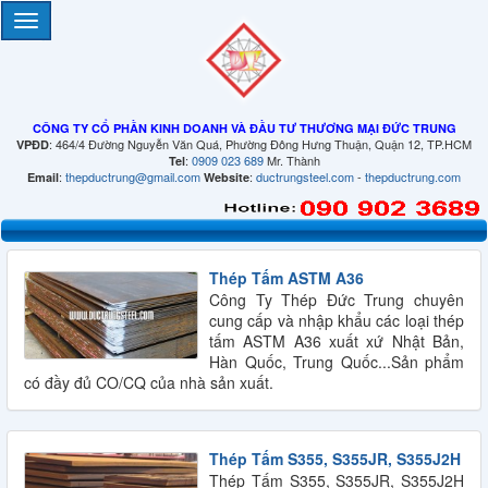
CÔNG TY CỔ PHẦN KINH DOANH VÀ ĐẦU TƯ THƯƠNG MẠI ĐỨC TRUNG
: 464/4 Đường Nguyễn Văn Quá, Phường Đông Hưng Thuận, Quận 12, TP.HCM
VPĐD
:
0909 023 689
Mr. Thành
Tel
:
thepductrung@gmail.com
:
ductrungsteel.com
-
thepductrung.com
Email
Website
Thép Tấm ASTM A36
Công Ty Thép Đức Trung chuyên
cung cấp và nhập khẩu các loại thép
tấm ASTM A36 xuất xứ Nhật Bản,
Hàn Quốc, Trung Quốc...Sản phẩm
có đầy đủ CO/CQ của nhà sản xuất.
Thép Tấm S355, S355JR, S355J2H
Thép Tấm S355, S355JR, S355J2H