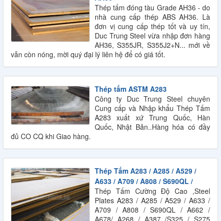
Thép tấm đóng tàu Grade AH36 - do
nhà cung cấp thép ABS AH36. Là
đơn vị cung cấp thép tốt và uy tín,
Duc Trung Steel vừa nhập đơn hàng
AH36, S355JR, S355J2+N... mới về
vẫn còn nóng, mời quý đại lý liên hệ để có giá tốt.
Thép tấm ASTM A283
Công ty Duc Trung Steel chuyên
Cung cấp và Nhập khẩu Thép Tấm
A283 xuất xứ Trung Quốc, Hàn
Quốc, Nhật Bản..Hàng hóa có đầy
đủ CO CQ khi Giao hàng.
Thép Tấm A283 / A285 / A529 /
A633 / A709 / A808 / S690QL /
Thép Tấm Cường Độ Cao ,Steel
Plates A283 / A285 / A529 / A633 /
A709 / A808 / S690QL / A662 /
A678/ A268 / A387 /S325 / S275