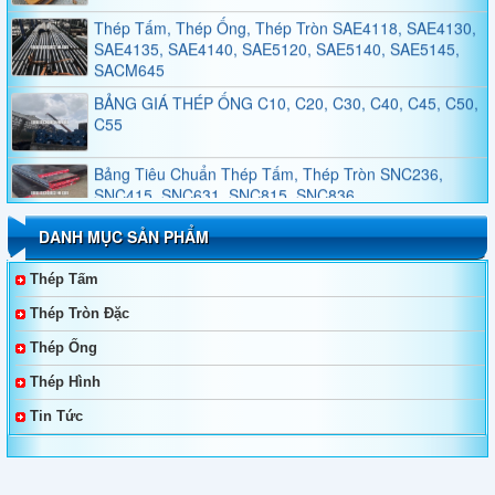
Thép Tấm, Thép Ống, Thép Tròn SAE4118, SAE4130,
SAE4135, SAE4140, SAE5120, SAE5140, SAE5145,
SACM645
BẢNG GIÁ THÉP ỐNG C10, C20, C30, C40, C45, C50,
C55
Bảng Tiêu Chuẩn Thép Tấm, Thép Tròn SNC236,
SNC415, SNC631, SNC815, SNC836
Bảng Tiêu Chuẩn Thép Tấm, Thép Tròn SNCM220,
DANH MỤC SẢN PHẨM
SNCM439, SNCM415, SNCM420, SNCM431
Thép Tấm
Thép Không Gỉ Duplex 2205, 2570
Thép Tròn Đặc
Thép Ống
Thép Tấm, Thép Làm Khuôn, Thép Tròn Đặc SKT4,
SKT3, SKT6, 55NiCrMoV7, 45NiCrMo16
Thép Hình
Tin Tức
Bảng Giá Và Quy Cách Thép Hình V