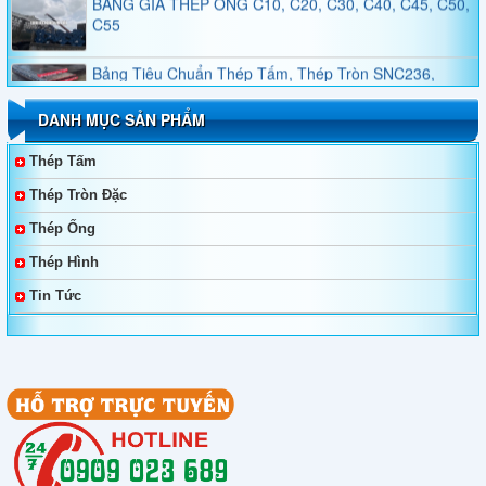
C55
Bảng Tiêu Chuẩn Thép Tấm, Thép Tròn SNC236,
SNC415, SNC631, SNC815, SNC836
DANH MỤC SẢN PHẨM
Bảng Tiêu Chuẩn Thép Tấm, Thép Tròn SNCM220,
SNCM439, SNCM415, SNCM420, SNCM431
Thép Tấm
Thép Tròn Đặc
Thép Không Gỉ Duplex 2205, 2570
Thép Ống
Thép Hình
Thép Tấm, Thép Làm Khuôn, Thép Tròn Đặc SKT4,
SKT3, SKT6, 55NiCrMoV7, 45NiCrMo16
Tin Tức
Bảng Giá Và Quy Cách Thép Hình V
Bảng Giá Thép Tấm, Thép Tròn Đặc, Thép Ống Đúc
YXM1, YXM4, YXM27, YXM60, YXM42
Bảng Giá Thép Tấm, Thép Tròn Đặc, Thép Ống Đúc