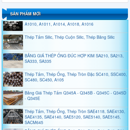
SẢN PHẨM MỚI
Thép Tấm, Thép Tròn Đặc, Thép Ống Đúc A101,
A1010, A1011, A1014, A1018, A1016
Thép Tấm Silic, Thép Cuộn Silic, Thép Băng Silic
BẢNG GIÁ THÉP ỐNG ĐÚC HỢP KIM SA210, SA213,
SA333, SA335
Thép Tấm, Thép Ống, Thép Tròn Đặc SC410, SSC400,
SC480, SC450, A105
Bảng Giá Thép Tấm Q345A - Q345B - Q345C - Q345D
- Q345E
Thép Tấm, Thép Ống, Thép Tròn SAE4118, SAE4130,
SAE4135, SAE4140, SAE5120, SAE5140, SAE5145,
SACM645
BẢNG GIÁ THÉP ỐNG C10, C20, C30, C40, C45, C50,