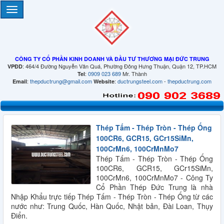
CÔNG TY CỔ PHẦN KINH DOANH VÀ ĐẦU TƯ THƯƠNG MẠI ĐỨC TRUNG
: 464/4 Đường Nguyễn Văn Quá, Phường Đông Hưng Thuận, Quận 12, TP.HCM
VPĐD
:
0909 023 689
Mr. Thành
Tel
:
thepductrung@gmail.com
:
ductrungsteel.com
-
thepductrung.com
Email
Website
Thép Tấm - Thép Tròn - Thép Ống
100CR6, GCR15, GCr15SiMn,
100CrMn6, 100CrMnMo7
Thép Tấm - Thép Tròn - Thép Ống
100CR6, GCR15, GCr15SiMn,
QUY CÁCH THÉP HÌNH U
100CrMn6, 100CrMnMo7 - Công Ty
Cổ Phần Thép Đức Trung là nhà
Nhập Khẩu trực tiếp Thép Tấm - Thép Tròn - Thép Ống từ các
nước như: Trung Quốc, Hàn Quốc, Nhật bản, Đài Loan, Thụy
Điển.
QUY CÁCH THÉP HÌNH H