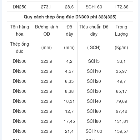
DN250
273,1
28,6
SCH160
172,36
Quy cách thép ống đúc DN300 phi 323(325)
Tên hàng
Đường kính
Độ
Tiêu chuẩn Độ
Trọng
hóa
OD
dày
dày
Lượng
Thép ống
(mm)
(mm)
( SCH)
(Kg/m)
đúc
DN300
323,9
4,2
SCH5
33,1
DN300
323,9
4,57
SCH10
35,97
DN300
323,9
6,35
SCH20
49,7
DN300
323,9
8,38
SCH30
65,17
DN300
323,9
10,31
SCH40
79,69
DN300
323,9
12,7
SCH60
97,42
DN300
323,9
17,45
SCH80
131,81
DN300
323,9
21,4
SCH100
159,57