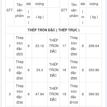
dài
lượng
dài
lượng
Tên
Tên
STT
sản
STT
sản
(
(
phẩm
phẩm
m
( kg )
m
( kg )
)
)
THÉP TRÒN ĐẶC ( THÉP TRỤC )
Thép
Thép
THÉP
tròn
tròn
1
6
23.12
TRÒN
17
6
299.64
đặc
đặc
ĐẶC
Ø25
Ø90
Thép
Thép
THÉP
tròn
tròn
2
6
33.3
TRÒN
18
6
333.86
đặc
đặc
ĐẶC
Ø30
Ø95
Thép
Thép
THÉP
tròn
tròn
3
6
47.94
TRÒN
19
6
369.92
đặc
đặc
ĐẶC
Ø36
Ø100