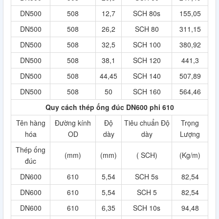
DN500
508
12,7
SCH 80s
155,05
DN500
508
26,2
SCH 80
311,15
DN500
508
32,5
SCH 100
380,92
DN500
508
38,1
SCH 120
441,3
DN500
508
44,45
SCH 140
507,89
DN500
508
50
SCH 160
564,46
Quy cách thép ống đúc DN600 phi 610
Tên hàng
Đường kính
Độ
Tiêu chuẩn Độ
Trọng
hóa
OD
dày
dày
Lượng
Thép ống
(mm)
(mm)
( SCH)
(Kg/m)
đúc
DN600
610
5,54
SCH 5s
82,54
DN600
610
5,54
SCH 5
82,54
DN600
610
6,35
SCH 10s
94,48