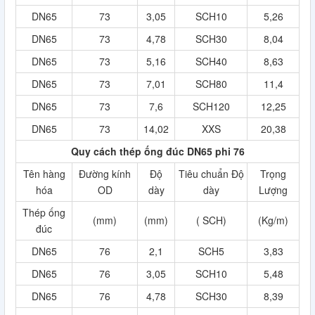
DN65
73
3,05
SCH10
5,26
DN65
73
4,78
SCH30
8,04
DN65
73
5,16
SCH40
8,63
DN65
73
7,01
SCH80
11,4
DN65
73
7,6
SCH120
12,25
DN65
73
14,02
XXS
20,38
Quy cách thép ống đúc DN65 phi 76
Tên hàng
Đường kính
Độ
Tiêu chuẩn Độ
Trọng
hóa
OD
dày
dày
Lượng
Thép ống
(mm)
(mm)
( SCH)
(Kg/m)
đúc
DN65
76
2,1
SCH5
3,83
DN65
76
3,05
SCH10
5,48
DN65
76
4,78
SCH30
8,39