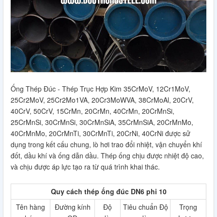
Ống Thép Đúc - Thép Trục Hợp Kim 35CrMoV, 12Cr1MoV,
25Cr2MoV, 25Cr2Mo1VA, 20Cr3MoWVA, 38CrMoAl, 20CrV,
40CrV, 50CrV, 15CrMn, 20CrMn, 40CrMn, 20CrMnSi,
25CrMnSi, 30CrMnSi, 30CrMnSiA, 35CrMnSiA, 20CrMnMo,
40CrMnMo, 20CrMnTi, 30CrMnTi, 20CrNi, 40CrNi được sử
dụng trong kết cấu chung, lò hơi trao đổi nhiệt, vận chuyển khí
đốt, dầu khí và ống dẫn dầu. Thép ống chịu được nhiệt độ cao,
và chịu được áp lực tạo ra từ quá trình khai thác.
Quy cách thép ống đúc DN6 phi 10
Tên hàng
Đường kính
Độ
Tiêu chuẩn Độ
Trọng