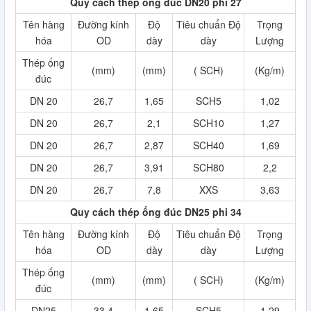
Quy cách thép ống đúc DN20 phi 27
Tên hàng
Đường kính
Độ
Tiêu chuẩn Độ
Trọng
hóa
OD
dày
dày
Lượng
Thép ống
(mm)
(mm)
( SCH)
(Kg/m)
đúc
DN 20
26,7
1,65
SCH5
1,02
DN 20
26,7
2,1
SCH10
1,27
DN 20
26,7
2,87
SCH40
1,69
DN 20
26,7
3,91
SCH80
2,2
DN 20
26,7
7,8
XXS
3,63
Quy cách thép ống đúc DN25 phi 34
Tên hàng
Đường kính
Độ
Tiêu chuẩn Độ
Trọng
hóa
OD
dày
dày
Lượng
Thép ống
(mm)
(mm)
( SCH)
(Kg/m)
đúc
DN25
33,4
1,65
SCH5
1,29