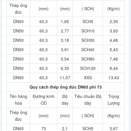
Thép ống
(mm)
(mm)
( SCH)
(Kg/m)
đúc
DN50
60,3
1,65
SCH5
2,39
DN50
60,3
2,77
SCH10
3,93
DN50
60,3
3,18
SCH30
4,48
DN50
60,3
3,91
SCH40
5,43
DN50
60,3
5,54
SCH80
7,48
DN50
60,3
6,35
SCH120
8,44
DN50
60,3
11,07
XXS
13,43
Quy cách thép ống đúc DN65 phi 73
Tên hàng
Đường kính
Độ
Tiêu chuẩn Độ
Trọng
hóa
OD
dày
dày
Lượng
Thép ống
(mm)
(mm)
( SCH)
(Kg/m)
đúc
DN65
73
2,1
SCH5
3,67