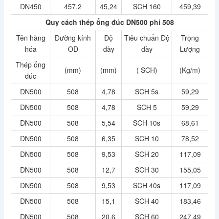
DN450
457,2
45,24
SCH 160
459,39
Quy cách thép ống đúc DN500 phi 508
Tên hàng
Đường kính
Độ
Tiêu chuẩn Độ
Trọng
hóa
OD
dày
dày
Lượng
Thép ống
(mm)
(mm)
( SCH)
(Kg/m)
đúc
DN500
508
4,78
SCH 5s
59,29
DN500
508
4,78
SCH 5
59,29
DN500
508
5,54
SCH 10s
68,61
DN500
508
6,35
SCH 10
78,52
DN500
508
9,53
SCH 20
117,09
DN500
508
12,7
SCH 30
155,05
DN500
508
9,53
SCH 40s
117,09
DN500
508
15,1
SCH 40
183,46
DN500
508
20,6
SCH 60
247,49