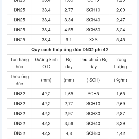
DN25
33,4
2,77
SCH10
2,09
DN25
33,4
3,34
SCH40
2,47
DN25
33,4
4,55
SCH80
3,24
DN25
33,4
9,1
XXS
5,45
Quy cách thép ống đúc DN32 phi 42
Tên hàng
Đường kính
Độ
Tiêu chuẩn Độ
Trọng
hóa
O.D
dày
dày
Lượng
Thép ống
(mm)
(mm)
( SCH)
(Kg/m)
đúc
DN32
42,2
1,65
SCH5
1,65
DN32
42,2
2,77
SCH10
2,69
DN32
42,2
2,97
SCH30
2,87
DN32
42,2
3,56
SCH40
3,39
DN32
42,2
4,8
SCH80
4,42