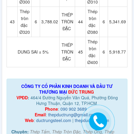
Ø300
Ø310
Thép
Thép
THÉP
tròn
tròn
43
6
3,788.02
TRÒN
44
6
5,341.69
đặc
đặc
ĐẶC
Ø320
Ø380
Thép
THÉP
tròn
DUNG SAI ± 5%
TRÒN
45
6
5,918.77
đặc
ĐẶC
Ø400
CÔNG TY CỔ PHẦN KINH DOANH VÀ ĐẦU TƯ
THƯƠNG MẠI
ĐỨC TRUNG
VPĐD
:
464/4 Đường Nguyễn Văn Quá, Phường Đông
Hưng Thuận, Quận 12, TP.HCM
Phone
:
090 902 3689
Email
:
thepductrung@gmail.com
Web
:
ductrungsteel.com
|
thepductrung.com
Chuyên:
Thép Tấm, Thép Tròn Đặc, Thép Ống, Thép