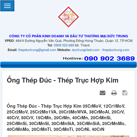
CÔNG TY CỔ PHẦN KINH DOANH VÀ ĐẦU TƯ THƯƠNG MẠI ĐỨC TRUNG
: 464/4 Đường Nguyễn Văn Quá, Phường Đông Hưng Thuận, Quận 12, TP.HCM
VPĐD
:
0909 023 689
Mr. Thành
Tel
:
thepductrung@gmail.com
:
ductrungsteel.com
-
thepductrung.com
Email
Website
Ống Thép Đúc - Thép Trục Hợp Kim
Ống Thép Đúc - Thép Trục Hợp Kim 35CrMoV, 12Cr1MoV,
25Cr2MoV, 25Cr2Mo1VA, 20Cr3MoWVA, 38CrMoAl, 20CrV,
40CrV, 50CrV, 15CrMn, 20CrMn, 40CrMn, 20CrMnSi,
25CrMnSi, 30CrMnSi, 30CrMnSiA, 35CrMnSiA, 20CrMnMo,
40CrMnMo, 20CrMnTi, 30CrMnTi, 20CrNi, 40CrN