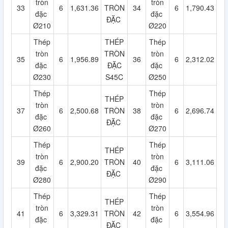
tròn
tròn
33
6
1,631.36
TRÒN
34
6
1,790.43
đặc
đặc
ĐẶC
Ø210
Ø220
Thép
THÉP
Thép
tròn
TRÒN
tròn
35
6
1,956.89
36
6
2,312.02
đặc
ĐẶC
đặc
Ø230
S45C
Ø250
Thép
Thép
THÉP
tròn
tròn
37
6
2,500.68
TRÒN
38
6
2,696.74
đặc
đặc
ĐẶC
Ø260
Ø270
Thép
Thép
THÉP
tròn
tròn
39
6
2,900.20
TRÒN
40
6
3,111.06
đặc
đặc
ĐẶC
Ø280
Ø290
Thép
Thép
THÉP
tròn
tròn
41
6
3,329.31
TRÒN
42
6
3,554.96
đặc
đặc
ĐẶC