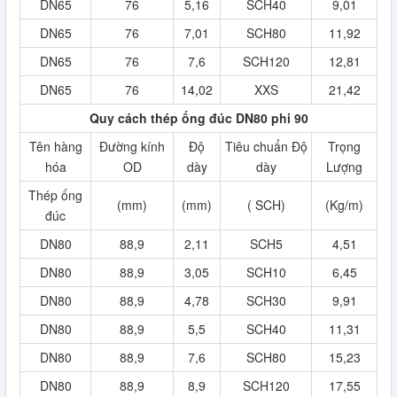
DN65
76
5,16
SCH40
9,01
DN65
76
7,01
SCH80
11,92
DN65
76
7,6
SCH120
12,81
DN65
76
14,02
XXS
21,42
Quy cách thép ống đúc DN80 phi 90
Tên hàng
Đường kính
Độ
Tiêu chuẩn Độ
Trọng
hóa
OD
dày
dày
Lượng
Thép ống
(mm)
(mm)
( SCH)
(Kg/m)
đúc
DN80
88,9
2,11
SCH5
4,51
DN80
88,9
3,05
SCH10
6,45
DN80
88,9
4,78
SCH30
9,91
DN80
88,9
5,5
SCH40
11,31
DN80
88,9
7,6
SCH80
15,23
DN80
88,9
8,9
SCH120
17,55