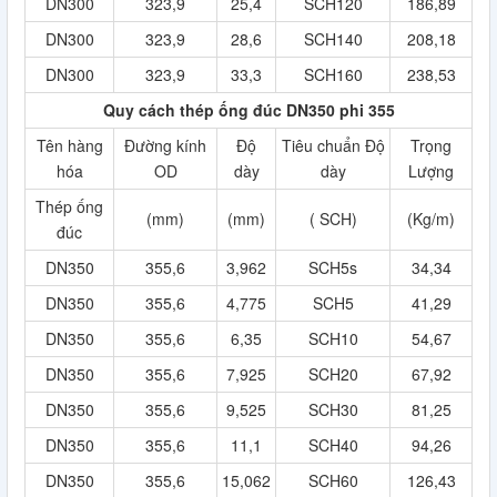
DN300
323,9
25,4
SCH120
186,89
DN300
323,9
28,6
SCH140
208,18
DN300
323,9
33,3
SCH160
238,53
Quy cách thép ống đúc DN350 phi 355
Tên hàng
Đường kính
Độ
Tiêu chuẩn Độ
Trọng
hóa
OD
dày
dày
Lượng
Thép ống
(mm)
(mm)
( SCH)
(Kg/m)
đúc
DN350
355,6
3,962
SCH5s
34,34
DN350
355,6
4,775
SCH5
41,29
DN350
355,6
6,35
SCH10
54,67
DN350
355,6
7,925
SCH20
67,92
DN350
355,6
9,525
SCH30
81,25
DN350
355,6
11,1
SCH40
94,26
DN350
355,6
15,062
SCH60
126,43