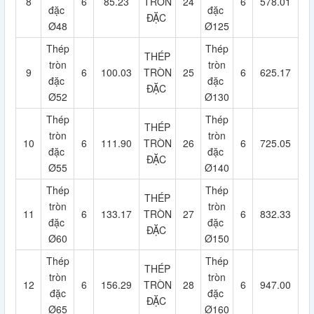
8
6
85.23
TRÒN
24
6
578.01
đặc
đặc
ĐẶC
Ø48
Ø125
Thép
Thép
THÉP
tròn
tròn
9
6
100.03
TRÒN
25
6
625.17
đặc
đặc
ĐẶC
Ø52
Ø130
Thép
Thép
THÉP
tròn
tròn
10
6
111.90
TRÒN
26
6
725.05
đặc
đặc
ĐẶC
Ø55
Ø140
Thép
Thép
THÉP
tròn
tròn
11
6
133.17
TRÒN
27
6
832.33
đặc
đặc
ĐẶC
Ø60
Ø150
Thép
Thép
THÉP
tròn
tròn
12
6
156.29
TRÒN
28
6
947.00
đặc
đặc
ĐẶC
Ø65
Ø160