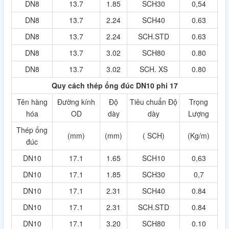
DN8
13.7
1.85
SCH30
0,54
DN8
13.7
2.24
SCH40
0.63
DN8
13.7
2.24
SCH.STD
0.63
DN8
13.7
3.02
SCH80
0.80
DN8
13.7
3.02
SCH. XS
0.80
Quy cách thép ống đúc DN10 phi 17
Tên hàng
Đường kính
Độ
Tiêu chuẩn Độ
Trọng
hóa
OD
dày
dày
Lượng
Thép ống
(mm)
(mm)
( SCH)
(Kg/m)
đúc
DN10
17.1
1.65
SCH10
0,63
DN10
17.1
1.85
SCH30
0,7
DN10
17.1
2.31
SCH40
0.84
DN10
17.1
2.31
SCH.STD
0.84
DN10
17.1
3.20
SCH80
0.10