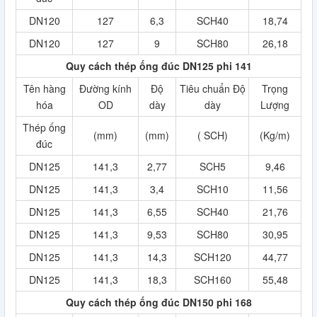
DN120
127
6,3
SCH40
18,74
DN120
127
9
SCH80
26,18
Quy cách thép ống đúc DN125 phi 141
Tên hàng
Đường kính
Độ
Tiêu chuẩn Độ
Trọng
hóa
OD
dày
dày
Lượng
Thép ống
(mm)
(mm)
( SCH)
(Kg/m)
đúc
DN125
141,3
2,77
SCH5
9,46
DN125
141,3
3,4
SCH10
11,56
DN125
141,3
6,55
SCH40
21,76
DN125
141,3
9,53
SCH80
30,95
DN125
141,3
14,3
SCH120
44,77
DN125
141,3
18,3
SCH160
55,48
Quy cách thép ống đúc DN150 phi 168