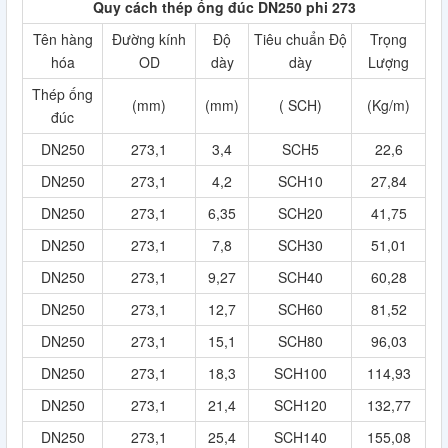
Quy cách thép ống đúc DN250 phi 273
Tên hàng
Đường kính
Độ
Tiêu chuẩn Độ
Trọng
hóa
OD
dày
dày
Lượng
Thép ống
(mm)
(mm)
( SCH)
(Kg/m)
đúc
DN250
273,1
3,4
SCH5
22,6
DN250
273,1
4,2
SCH10
27,84
DN250
273,1
6,35
SCH20
41,75
DN250
273,1
7,8
SCH30
51,01
DN250
273,1
9,27
SCH40
60,28
DN250
273,1
12,7
SCH60
81,52
DN250
273,1
15,1
SCH80
96,03
DN250
273,1
18,3
SCH100
114,93
DN250
273,1
21,4
SCH120
132,77
DN250
273,1
25,4
SCH140
155,08