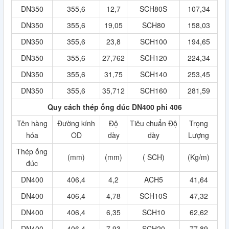
DN350
355,6
12,7
SCH80S
107,34
DN350
355,6
19,05
SCH80
158,03
DN350
355,6
23,8
SCH100
194,65
DN350
355,6
27,762
SCH120
224,34
DN350
355,6
31,75
SCH140
253,45
DN350
355,6
35,712
SCH160
281,59
Quy cách thép ống đúc DN400 phi 406
Tên hàng
Đường kính
Độ
Tiêu chuẩn Độ
Trọng
hóa
OD
dày
dày
Lượng
Thép ống
(mm)
(mm)
( SCH)
(Kg/m)
đúc
DN400
406,4
4,2
ACH5
41,64
DN400
406,4
4,78
SCH10S
47,32
DN400
406,4
6,35
SCH10
62,62
DN400
406,4
7,93
SCH20
77,89