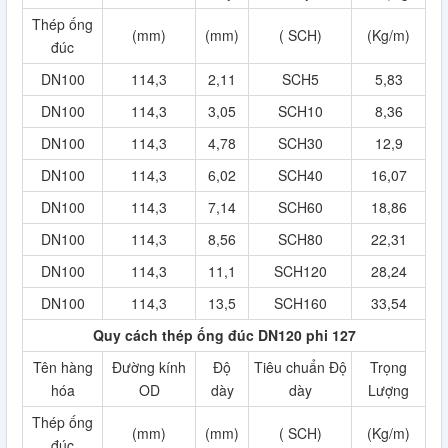
Thép ống
(mm)
(mm)
( SCH)
(Kg/m)
đúc
DN100
114,3
2,11
SCH5
5,83
DN100
114,3
3,05
SCH10
8,36
DN100
114,3
4,78
SCH30
12,9
DN100
114,3
6,02
SCH40
16,07
DN100
114,3
7,14
SCH60
18,86
DN100
114,3
8,56
SCH80
22,31
DN100
114,3
11,1
SCH120
28,24
DN100
114,3
13,5
SCH160
33,54
Quy cách thép ống đúc DN120 phi 127
Tên hàng
Đường kính
Độ
Tiêu chuẩn Độ
Trọng
hóa
OD
dày
dày
Lượng
Thép ống
(mm)
(mm)
( SCH)
(Kg/m)
đúc