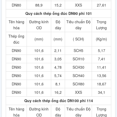
DN80
88,9
15,2
XXS
27,61
Quy cách thép ống đúc DN90 phi 101
Tên hàng
Đường kính
Độ
Tiêu chuẩn Độ
Trọng
hóa
OD
dày
dày
Lượng
Thép ống
(mm)
(mm)
( SCH)
(Kg/m)
đúc
DN90
101,6
2,11
SCH5
5,17
DN90
101,6
3,05
SCH10
7,41
DN90
101,6
4,78
SCH30
11,41
DN90
101,6
5,74
SCH40
13,56
DN90
101,6
8,1
SCH80
18,67
DN90
101,6
16,2
XXS
34,1
Quy cách thép ống đúc DN100 phi 114
Tên hàng
Đường kính
Độ
Tiêu chuẩn Độ
Trọng
hóa
OD
dày
dày
Lượng