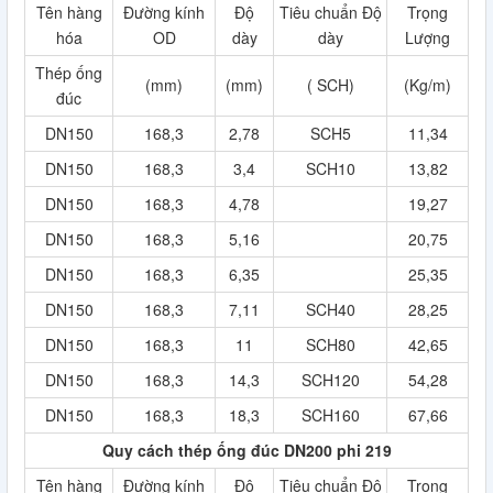
Tên hàng
Đường kính
Độ
Tiêu chuẩn Độ
Trọng
hóa
OD
dày
dày
Lượng
Thép ống
(mm)
(mm)
( SCH)
(Kg/m)
đúc
DN150
168,3
2,78
SCH5
11,34
DN150
168,3
3,4
SCH10
13,82
DN150
168,3
4,78
19,27
DN150
168,3
5,16
20,75
DN150
168,3
6,35
25,35
DN150
168,3
7,11
SCH40
28,25
DN150
168,3
11
SCH80
42,65
DN150
168,3
14,3
SCH120
54,28
DN150
168,3
18,3
SCH160
67,66
Quy cách thép ống đúc DN200 phi 219
Tên hàng
Đường kính
Độ
Tiêu chuẩn Độ
Trọng