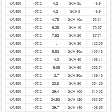
DN450
457,2
4,2
SCH 5s
46,9
DN450
457,2
4,2
SCH 5
46,9
DN450
457,2
4,78
SCH 10s
53,31
DN450
457,2
6,35
SCH 10
70,57
DN450
457,2
7,92
SCH 20
87,71
DN450
457,2
11,1
SCH 30
122,05
DN450
457,2
9,53
SCH 40s
105,16
DN450
457,2
14,3
SCH 40
156,11
DN450
457,2
19,05
SCH 60
205,74
DN450
457,2
12,7
SCH 80s
139,15
DN450
457,2
23,8
SCH 80
254,25
DN450
457,2
29,4
SCH 100
310,02
DN450
457,2
34,93
SCH 120
363,57
DN450
457,2
39,7
SCH 140
408,55