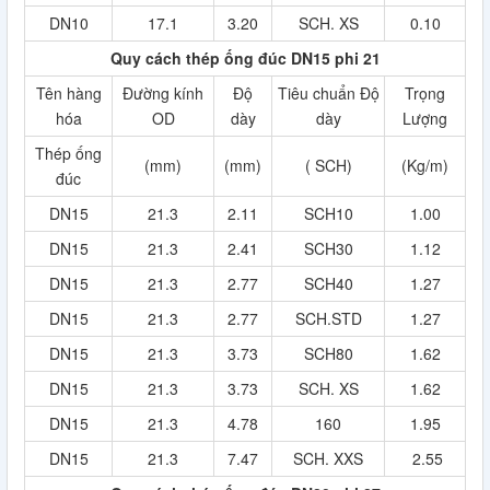
DN10
17.1
3.20
SCH. XS
0.10
Quy cách thép ống đúc DN15 phi 21
Tên hàng
Đường kính
Độ
Tiêu chuẩn Độ
Trọng
hóa
OD
dày
dày
Lượng
Thép ống
(mm)
(mm)
( SCH)
(Kg/m)
đúc
DN15
21.3
2.11
SCH10
1.00
DN15
21.3
2.41
SCH30
1.12
DN15
21.3
2.77
SCH40
1.27
DN15
21.3
2.77
SCH.STD
1.27
DN15
21.3
3.73
SCH80
1.62
DN15
21.3
3.73
SCH. XS
1.62
DN15
21.3
4.78
160
1.95
DN15
21.3
7.47
SCH. XXS
2.55