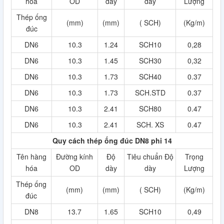
hóa
OD
dày
dày
Lượng
Thép ống
(mm)
(mm)
( SCH)
(Kg/m)
đúc
DN6
10.3
1.24
SCH10
0,28
DN6
10.3
1.45
SCH30
0,32
DN6
10.3
1.73
SCH40
0.37
DN6
10.3
1.73
SCH.STD
0.37
DN6
10.3
2.41
SCH80
0.47
DN6
10.3
2.41
SCH. XS
0.47
Quy cách thép ống đúc DN8 phi 14
Tên hàng
Đường kính
Độ
Tiêu chuẩn Độ
Trọng
hóa
OD
dày
dày
Lượng
Thép ống
(mm)
(mm)
( SCH)
(Kg/m)
đúc
DN8
13.7
1.65
SCH10
0,49