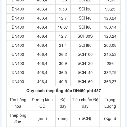
DN400
406,4
9,53
SCH30
93,23
DN400
406,4
12,7
SCH40
123,24
DN400
406,4
16,67
SCH60
160,14
DN400
406,4
12,7
SCH80S
123,24
DN400
406,4
21,4
SCH80
203,08
DN400
406,4
26,2
SCH100
245,53
DN400
406,4
30,9
SCH120
286
DN400
406,4
36,5
SCH140
332,79
DN400
406,4
40,5
SCH160
365,27
Quy cách thép ống đúc DN450 phi 457
Tên hàng
Đường kính
Độ
Tiêu chuẩn Độ
Trọng
hóa
OD
dày
dày
Lượng
Thép ống
(mm)
(mm)
( SCH)
(Kg/m)
đúc