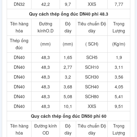
DN32
42,2
9,7
XXS
7,77
Quy cách thép ống đúc DN40 phi 48.3
Tên hàng
Đường
Độ
Tiêu chuẩn Độ
Trọng
hóa
kínhO.D
dày
dày
Lượng
Thép ống
(mm)
(mm)
( SCH)
(Kg/m)
đúc
DN40
48,3
1,65
SCH5
1,9
DN40
48,3
2,77
SCH10
3,11
DN40
48,3
3,2
SCH30
3,56
DN40
48,3
3,68
SCH40
4,05
DN40
48,3
5,08
SCH80
5,41
DN40
48,3
10,1
XXS
9,51
Quy cách thép ống đúc DN50 phi 60
Tên hàng
Đường kính
Độ
Tiêu chuẩn Độ
Trọng
hóa
OD
dày
dày
Lượng