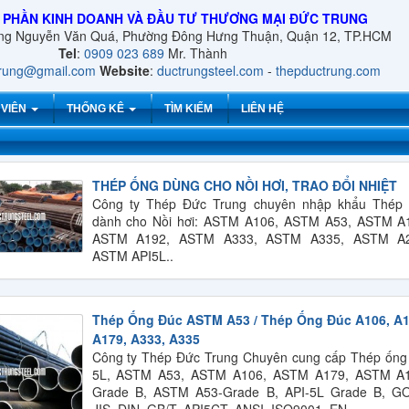
 PHẦN KINH DOANH VÀ ĐẦU TƯ THƯƠNG MẠI ĐỨC TRUNG
ờng Nguyễn Văn Quá, Phường Đông Hưng Thuận, Quận 12, TP.HCM
Tel
:
0909 023 689
Mr. Thành
trung@gmail.com
Website
:
ductrungsteel.com
-
thepductrung.com
 VIÊN
THỐNG KÊ
TÌM KIẾM
LIÊN HỆ
THÉP ỐNG DÙNG CHO NỒI HƠI, TRAO ĐỔI NHIỆT
Công ty Thép Đức Trung chuyên nhập khẩu Thép
dành cho Nồi hơi: ASTM A106, ASTM A53, ASTM A
ASTM A192, ASTM A333, ASTM A335, ASTM A2
ASTM API5L..
Thép Ống Đúc ASTM A53 / Thép Ống Đúc A106, A1
A179, A333, A335
Công ty Thép Đức Trung Chuyên cung cấp Thép ống
5L, ASTM A53, ASTM A106, ASTM A179, ASTM A
Grade B, ASTM A53-Grade B, API-5L Grade B, G