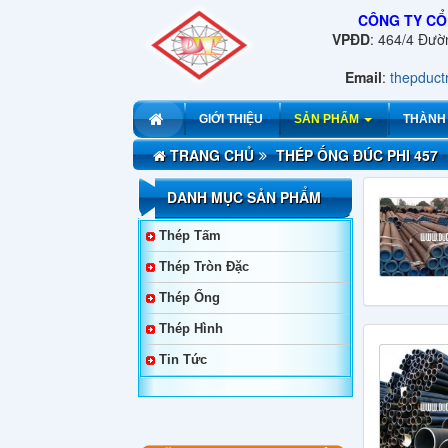
CÔNG TY CỔ
VPĐD
: 464/4 Đư
Email
:
thepduc
GIỚI THIỆU
SẢN PHẨM
THÀNH
TRANG CHỦ
THÉP ỐNG ĐÚC PHI 457
DANH MỤC SẢN PHẨM
Thép Tấm
Thép Tròn Đặc
Thép Ống
Thép Hình
Tin Tức