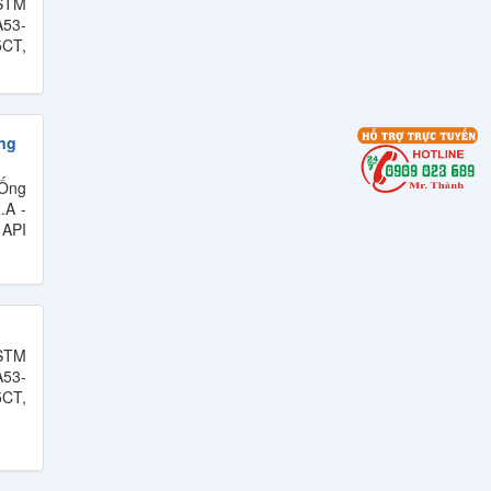
ASTM
Thép Không Gỉ Duplex
53-
2205, 2570
5CT,
Thép Tấm, Thép Làm
Khuôn, Thép Tròn Đặc
SKT4, SKT3, SKT6,
ng
55NiCrMoV7, 45NiCrMo16
Bảng Giá Và Quy Cách
 Ống
Thép Hình V
.A -
 API
Bảng Giá Thép Tấm, Thép
Tròn Đặc, Thép Ống Đúc
YXM1, YXM4, YXM27,
YXM60, YXM42
Bảng Giá Thép Tấm, Thép
ASTM
Tròn Đặc, Thép Ống Đúc
53-
YXR3, YXR33, YXR7
5CT,
Thép Tấm - Thép Tròn Đặc
SKH50, SKH51, SKH52,
SKH53, SKH54, SKH55,
SKH58, SKH59, SKH2, SKH10