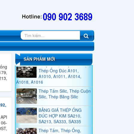
QUY CÁCH THÉP HÌNH U
QUY CÁCH THÉP HÌNH H
Thép Tấm, Thép Tròn Đặc,
SẢN PHẨM MỚI
Thép Ống Đúc A101,
 ống
A1010, A1011, A1014,
179,
A1018, A1016
13,
Thép Tấm Silic, Thép Cuộn
Silic, Thép Băng Silic
BẢNG GIÁ THÉP ỐNG
92,
ĐÚC HỢP KIM SA210,
SA213, SA333, SA335
 API
106-
Thép Tấm, Thép Ống,
OST,
Thép Tròn Đặc SC410,