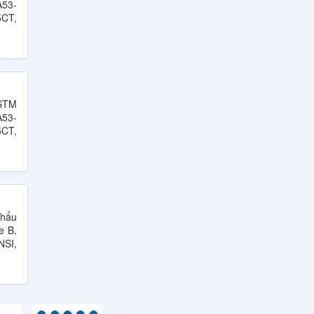
53-
5CT,
ASTM
53-
5CT,
khẩu
e B,
NSI,