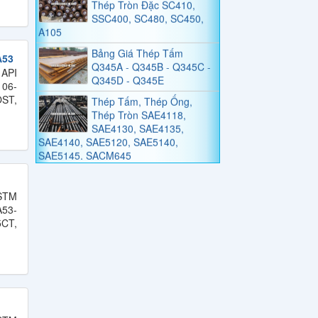
SSC400, SC480, SC450,
A105
Bảng Giá Thép Tấm
Q345A - Q345B - Q345C -
A53
Q345D - Q345E
 API
106-
Thép Tấm, Thép Ống,
OST,
Thép Tròn SAE4118,
SAE4130, SAE4135,
SAE4140, SAE5120, SAE5140,
SAE5145, SACM645
BẢNG GIÁ THÉP ỐNG
C10, C20, C30, C40, C45,
C50, C55
ASTM
53-
Bảng Tiêu Chuẩn Thép
5CT,
Tấm, Thép Tròn SNC236,
SNC415, SNC631,
SNC815, SNC836
Bảng Tiêu Chuẩn Thép
Tấm, Thép Tròn SNCM220,
SNCM439, SNCM415,
SNCM420, SNCM431