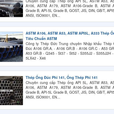
Chuyên cung cấp Thép ống API 5L, ASTM A53, 
A106, ASTM A179, ASTM A106-Grade B, ASTM A
Grade B, API-5L Grade B, GOST, JIS, DIN, GB/T, API
ANSI, ISO9001, EN...
ASTM A106, ASTM A53, ASTM API5L, A333 Thép Ố
Tiêu Chuẩn ASTM
Công ty Thép Đức Trung chuyên Nhập khẩu Thép
Đúc A106 GR.A. - A106 GR.B - A106 GR.C - A53 GR
A53 GR.B - Q345 - St37 - St52 - S355J2 - S355J2H -
5LX42 - X46
Thép Ống Đúc Phi 141, Ống Thép Phi 141
Chuyên cung cấp Thép ống API 5L, ASTM A53, 
A106, ASTM A179, ASTM A106-Grade B, ASTM A
Grade B, API-5L Grade B, GOST, JIS, DIN, GB/T, API
ANSI, ISO9001, EN...