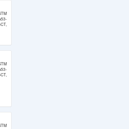
Bảng Quy Cách Thép Tròn
Đặc, Thép Ống SCM440,
ASTM
SCM420, SCR440,
53-
SCR420
5CT,
Tiêu Chuẩn Thép Tấm
Đóng Tàu Grade A, AH32,
DH32, EH32, AH36, DH36,
EH36
Bảng Quy Cách Và Tiêu
Chuẩn Thép Tấm S355J0,
ASTM
S355JR, S355J2
53-
5CT,
ASTM