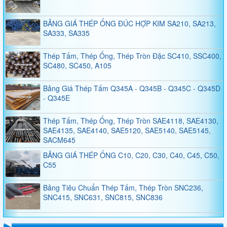
BẢNG GIÁ THÉP ỐNG ĐÚC HỢP KIM SA210, SA213,
SA333, SA335
Thép Tấm, Thép Ống, Thép Tròn Đặc SC410, SSC400,
SC480, SC450, A105
Bảng Giá Thép Tấm Q345A - Q345B - Q345C - Q345D
- Q345E
Thép Tấm, Thép Ống, Thép Tròn SAE4118, SAE4130,
SAE4135, SAE4140, SAE5120, SAE5140, SAE5145,
SACM645
BẢNG GIÁ THÉP ỐNG C10, C20, C30, C40, C45, C50,
C55
Bảng Tiêu Chuẩn Thép Tấm, Thép Tròn SNC236,
SNC415, SNC631, SNC815, SNC836
Bảng Tiêu Chuẩn Thép Tấm, Thép Tròn SNCM220,
SNCM439, SNCM415, SNCM420, SNCM431