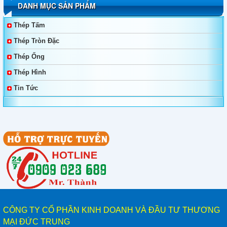
DANH MỤC SẢN PHẨM
Thép Không Gỉ Duplex 2205, 2570
Thép Tấm
Thép Tròn Đặc
Thép Tấm, Thép Làm Khuôn, Thép Tròn Đặc SKT4,
SKT3, SKT6, 55NiCrMoV7, 45NiCrMo16
Thép Ống
Thép Hình
Bảng Giá Và Quy Cách Thép Hình V
Tin Tức
Bảng Giá Thép Tấm, Thép Tròn Đặc, Thép Ống Đúc
YXM1, YXM4, YXM27, YXM60, YXM42
Bảng Giá Thép Tấm, Thép Tròn Đặc, Thép Ống Đúc
YXR3, YXR33, YXR7
Thép Tấm - Thép Tròn Đặc SKH50, SKH51, SKH52,
SKH53, SKH54, SKH55, SKH58, SKH59, SKH2, SKH10
Bảng Quy Cách Thép Tròn Đặc, Thép Ống SCM440,
CÔNG TY CỔ PHẦN KINH DOANH VÀ ĐẦU TƯ THƯƠNG
SCM420, SCR440, SCR420
MẠI ĐỨC TRUNG