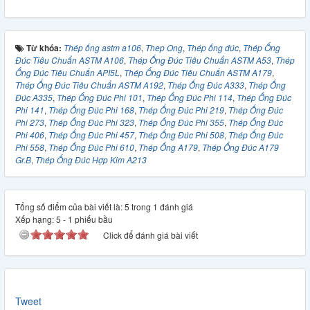
Từ khóa:
Thép ống astm a106
,
Thep Ong
,
Thép ống đúc
,
Thép Ống
Đúc Tiêu Chuẩn ASTM A106
,
Thép Ống Đúc Tiêu Chuẩn ASTM A53
,
Thép
Ống Đúc Tiêu Chuẩn API5L
,
Thép Ống Đúc Tiêu Chuẩn ASTM A179
,
Thép Ống Đúc Tiêu Chuẩn ASTM A192
,
Thép Ống Đúc A333
,
Thép Ống
Đúc A335
,
Thép Ống Đúc Phi 101
,
Thép Ống Đúc Phi 114
,
Thép Ống Đúc
Phi 141
,
Thép Ống Đúc Phi 168
,
Thép Ống Đúc Phi 219
,
Thép Ống Đúc
Phi 273
,
Thép Ống Đúc Phi 323
,
Thép Ống Đúc Phi 355
,
Thép Ống Đúc
Phi 406
,
Thép Ống Đúc Phi 457
,
Thép Ống Đúc Phi 508
,
Thép Ống Đúc
Phi 558
,
Thép Ống Đúc Phi 610
,
Thép Ống A179
,
Thép Ống Đúc A179
Gr.B
,
Thép Ống Đúc Hợp Kim A213
Tổng số điểm của bài viết là: 5 trong 1 đánh giá
Xếp hạng:
5
-
1
phiếu bầu
Click để đánh giá bài viết
Tweet