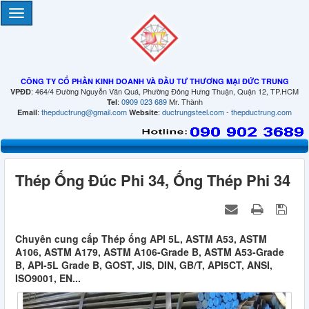
CÔNG TY CỔ PHẦN KINH DOANH VÀ ĐẦU TƯ THƯƠNG MẠI ĐỨC TRUNG
: 464/4 Đường Nguyễn Văn Quá, Phường Đông Hưng Thuận, Quận 12, TP.HCM
VPĐD
:
0909 023 689
Mr. Thành
Tel
:
thepductrung@gmail.com
:
ductrungsteel.com
-
thepductrung.com
Email
Website
Thép Ống Đúc Phi 34, Ống Thép Phi 34
Chuyên cung cấp Thép ống API 5L, ASTM A53, ASTM
A106, ASTM A179, ASTM A106-Grade B, ASTM A53-Grade
B, API-5L Grade B, GOST, JIS, DIN, GB/T, API5CT, ANSI,
ISO9001, EN...