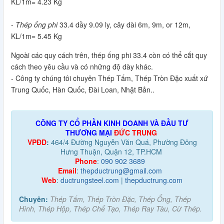
KL/1m= 4.23 Kg
-
Thép ống phi
33.4 dầy 9.09 ly, cây dài 6m, 9m, or 12m,
KL/1m= 5.45 Kg
Ngoài các quy cách trên, thép ống phi 33.4 còn có thể cắt quy
cách theo yêu cầu và có những độ dày khác.
- Công ty chúng tôi chuyên Thép Tấm, Thép Tròn Đặc xuất xứ
Trung Quốc, Hàn Quốc, Đài Loan, Nhật Bản..
CÔNG TY CỔ PHẦN KINH DOANH VÀ ĐẦU TƯ
THƯƠNG MẠI
ĐỨC TRUNG
VPĐD
:
464/4 Đường Nguyễn Văn Quá, Phường Đông
Hưng Thuận, Quận 12, TP.HCM
Phone
:
090 902 3689
Email
:
thepductrung@gmail.com
Web
:
ductrungsteel.com
|
thepductrung.com
Chuyên:
Thép Tấm, Thép Tròn Đặc, Thép Ống, Thép
Hình, Thép Hộp, Thép Chế Tạo, Thép Ray Tàu, Cừ Thép.