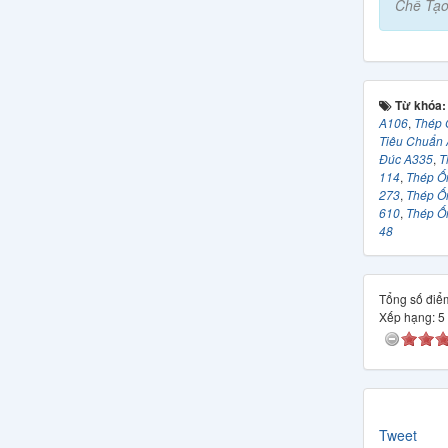
Chế Tạo
Từ khóa
A106
,
Thép 
Tiêu Chuẩn
Đúc A335
,
T
114
,
Thép Ố
273
,
Thép Ố
610
,
Thép Ố
48
Tổng số điểm
Xếp hạng:
5
Tweet