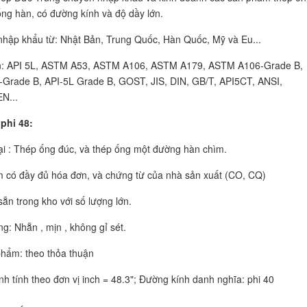
ống hàn, có đường kính và độ dầy lớn.
hập khẩu từ: Nhật Bản, Trung Quốc, Hàn Quốc, Mỹ và Eu...
n: API 5L, ASTM A53, ASTM A106, ASTM A179, ASTM A106-Grade B,
Grade B, API-5L Grade B, GOST, JIS, DIN, GB/T, API5CT, ANSI,
N...
phi 48:
ại : Thép ống đúc, và thép ống một đường hàn chìm.
 có đầy đủ hóa đơn, và chứng từ của nhà sản xuất (CO, CQ)
sẵn trong kho với số lượng lớn.
ng: Nhẵn , mịn , không gỉ sét.
phẩm: theo thỏa thuận
nh tính theo đơn vị inch = 48.3"; Đường kính danh nghĩa: phi 40