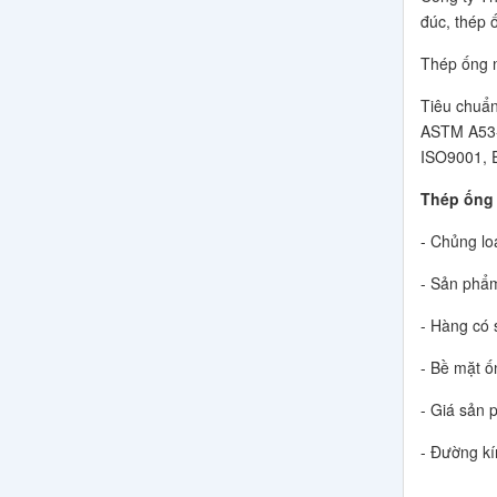
đúc, thép 
Thép ống n
Tiêu chuẩ
ASTM A53-
ISO9001, E
Thép ống 
- Chủng lo
- Sản phẩm
- Hàng có 
- Bề mặt ố
- Giá sản 
- Đường kí