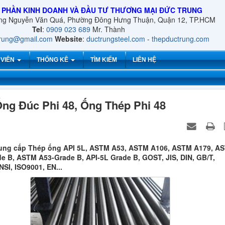
 PHẦN KINH DOANH VÀ ĐẦU TƯ THƯƠNG MẠI ĐỨC TRUNG
ờng Nguyễn Văn Quá, Phường Đông Hưng Thuận, Quận 12, TP.HCM
Tel
:
0909 023 689
Mr. Thành
trung@gmail.com
Website
:
ductrungsteel.com
-
thepductrung.com
 VIÊN
THỐNG KÊ
TÌM KIẾM
LIÊN HỆ
ng Đúc Phi 48, Ống Thép Phi 48
ung cấp Thép ống API 5L, ASTM A53, ASTM A106, ASTM A179, A
e B, ASTM A53-Grade B, API-5L Grade B, GOST, JIS, DIN, GB/T,
SI, ISO9001, EN...