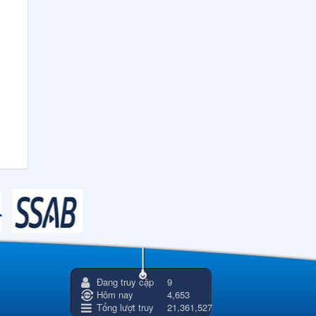
Đang truy cập
9
Hôm nay
4,653
Tổng lượt truy
21,361,527