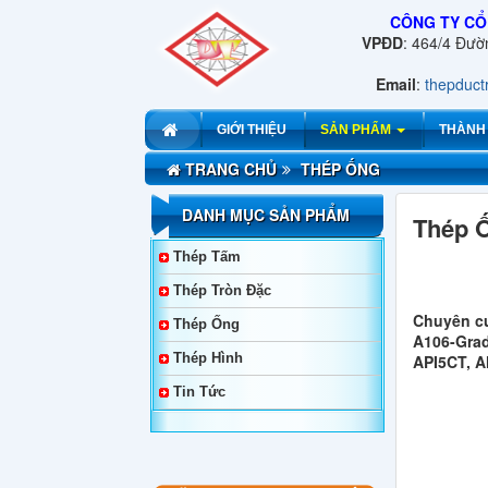
CÔNG TY CỔ
VPĐD
: 464/4 Đư
Email
:
thepduc
GIỚI THIỆU
SẢN PHẨM
THÀNH
TRANG CHỦ
THÉP ỐNG
DANH MỤC SẢN PHẨM
Thép Ố
Thép Tấm
Thép Tròn Đặc
Chuyên c
Thép Ống
A106-Grad
Thép Hình
API5CT, AN
Tin Tức