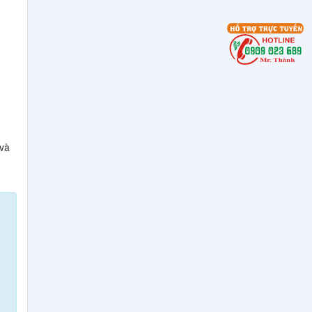
Bảng Quy Cách Thép Tròn
Đặc, Thép Ống SCM440,
SCM420, SCR440,
SCR420
Tiêu Chuẩn Thép Tấm
Đóng Tàu Grade A, AH32,
DH32, EH32, AH36, DH36,
EH36
Bảng Quy Cách Và Tiêu
Chuẩn Thép Tấm S355J0,
 và
S355JR, S355J2