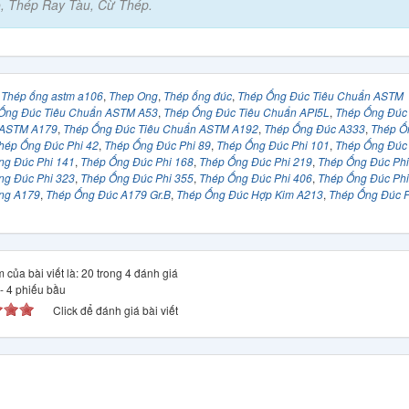
, Thép Ray Tàu, Cừ Thép.
:
Thép ống astm a106
,
Thep Ong
,
Thép ống đúc
,
Thép Ống Đúc Tiêu Chuẩn ASTM
Ống Đúc Tiêu Chuẩn ASTM A53
,
Thép Ống Đúc Tiêu Chuẩn API5L
,
Thép Ống Đúc
 ASTM A179
,
Thép Ống Đúc Tiêu Chuẩn ASTM A192
,
Thép Ống Đúc A333
,
Thép Ố
hép Ống Đúc Phi 42
,
Thép Ống Đúc Phi 89
,
Thép Ống Đúc Phi 101
,
Thép Ống Đúc 
ng Đúc Phi 141
,
Thép Ống Đúc Phi 168
,
Thép Ống Đúc Phi 219
,
Thép Ống Đúc Phi
ng Đúc Phi 323
,
Thép Ống Đúc Phi 355
,
Thép Ống Đúc Phi 406
,
Thép Ống Đúc Phi
ng A179
,
Thép Ống Đúc A179 Gr.B
,
Thép Ống Đúc Hợp Kim A213
,
Thép Ống Đúc P
 của bài viết là: 20 trong 4 đánh giá
-
4
phiếu bầu
Click để đánh giá bài viết