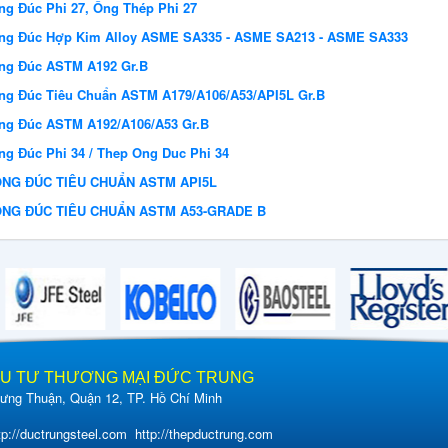
ng Đúc Phi 27, Ống Thép Phi 27
ng Đúc Hợp Kim Alloy ASME SA335 - ASME SA213 - ASME SA333
ng Đúc ASTM A192 Gr.B
ng Đúc Tiêu Chuẩn ASTM A179/A106/A53/API5L Gr.B
ng Đúc ASTM A192/A106/A53 Gr.B
g Đúc Phi 34 / Thep Ong Duc Phi 34
NG ĐÚC TIÊU CHUẨN ASTM API5L
NG ĐÚC TIÊU CHUẨN ASTM A53-GRADE B
ẦU TƯ THƯƠNG MẠI ĐỨC TRUNG
ng Thuận, Quận 12, TP. Hồ Chí Minh
tp://ductrungsteel.com
http://thepductrung.com