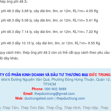
hép ống phi 48.3
:
 phi
48.3 dầy 3.68 ly, cây dài 6m, 9m, or 12m, KL/1m= 4.05 Kg
 phi
48.3 dầy 5.08 ly, cây dài 6m, 9m, or 12m, KL/1m= 5.41 Kg
 phi
48.3 dầy 7.14 ly, cây dài 6m, 9m, or 12m, KL/1m= 7.22 Kg
 phi
48.3 dầy 10.15 ly, cây dài 6m, 9m, or 12m, KL/1m= 9.55 Kg
quy cách trên, thép ống phi 48.3 còn có thể cắt quy cách theo yêu cầu
ộ dày khác.
TY CỔ PHẦN KINH DOANH VÀ ĐẦU TƯ THƯƠNG MẠI
ĐỨC TRUNG
:
464/4 Đường Nguyễn Văn Quá, Phường Đông Hưng Thuận, Quận 12,
TP.HCM
Phone
:
090 902 3689
Email
:
thepductrung@gmail.com
Web
:
ductrungsteel.com
|
thepductrung.com
:
Thép Tấm, Thép Tròn Đặc, Thép Ống, Thép Hình, Thép Hộp, Thép