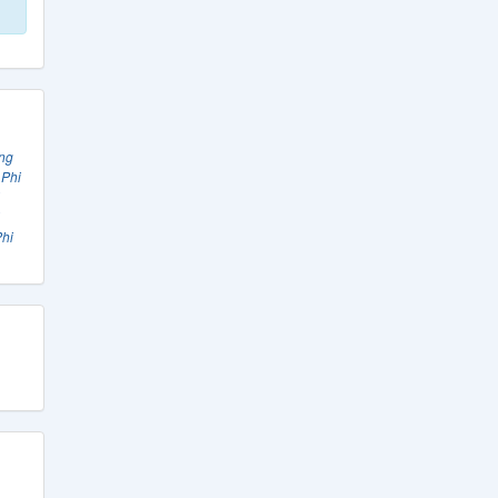
ng
Phi
hi