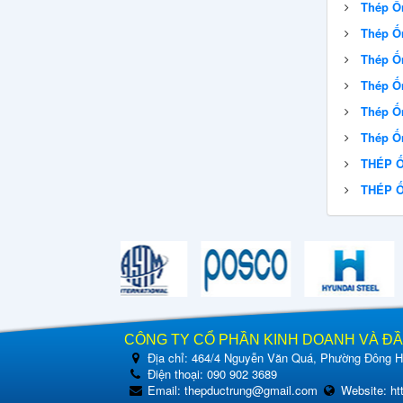
Thép Ố
Thép Ố
Thép Ố
Thép Ố
Thép Ố
Thép Ốn
THÉP Ố
THÉP Ố
CÔNG TY CỔ PHẦN KINH DOANH VÀ Đ
Địa chỉ:
464/4 Nguyễn Văn Quá, Phường Đông Hư
Điện thoại:
090 902 3689
Email:
thepductrung@gmail.com
Website:
ht