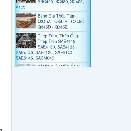
Bảng Giá Thép Tấm
Q345A - Q345B - Q345C -
Q345D - Q345E
Thép Tấm, Thép Ống,
Thép Tròn SAE4118,
SAE4130, SAE4135,
SAE4140, SAE5120, SAE5140,
SAE5145, SACM645
BẢNG GIÁ THÉP ỐNG
C10, C20, C30, C40, C45,
C50, C55
Bảng Tiêu Chuẩn Thép
Tấm, Thép Tròn SNC236,
SNC415, SNC631,
SNC815, SNC836
Bảng Tiêu Chuẩn Thép
Tấm, Thép Tròn SNCM220,
SNCM439, SNCM415,
SNCM420, SNCM431
g
Thép Không Gỉ Duplex