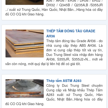
A36 / AH36 / EH36 / DH36 / EH32 /
DH32 / Q345B / Q235A,B /S355JR
../ xuất xứ Trung Quốc, Hàn Quốc, Nhật Bản...Hàng hóa có đầy
đủ CO CQ khi Giao hàng.
THÉP TẤM ĐÓNG TÀU GRADE
AH36
Thép tấm đóng tàu Grade AH36 - do
nhà cung cấp thép ABS AH36. Là
đơn vị cung cấp thép tốt và uy tín,
Duc Trung Steel vừa nhập đơn hàng
AH36, S355JR, S355J2+N... mới về
vẫn còn nóng, mời quý đại lý liên hệ để có giá tốt.
Thép tấm ASTM A283
Công ty Duc Trung Steel chuyên
Cung cấp và Nhập khẩu Thép Tấm
A283 xuất xứ Trung Quốc, Hàn
Quốc, Nhật Bản..Hàng hóa có đầy
đủ CO CQ khi Giao hàng.