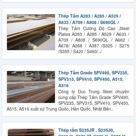
Thép Tấm A283 / A285 / A529 /
A633 / A709 / A808 / S690QL /
Thép Tấm Cường Độ Cao ,Steel
Plates A283 / A285 / A529 / A633 /
A709 / A808 / S690QL / A662 /
A678/ A268 / A387 /S325 / S275
/S355 / S420 / S460/../
Thép Tấm Grade SPV490, SPV235,
SPV315, SPV410, SPV450, A515,
A516
Công ty Duc Trung Steel chuyên
cung cấp Thép Tấm Grade SPV490,
SPV235, SPV315, SPV410, SPV450,
A515, A516 xuất xứ Trung Quốc, Hàn Quốc, Nhật Bản..
Thép tấm S235JR , S235J0,