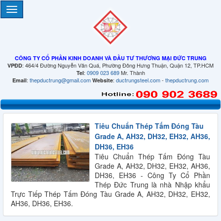
CÔNG TY CỔ PHẦN KINH DOANH VÀ ĐẦU TƯ THƯƠNG MẠI ĐỨC TRUNG
: 464/4 Đường Nguyễn Văn Quá, Phường Đông Hưng Thuận, Quận 12, TP.HCM
VPĐD
:
0909 023 689
Mr. Thành
Tel
:
thepductrung@gmail.com
:
ductrungsteel.com
-
thepductrung.com
Email
Website
Tiêu Chuẩn Thép Tấm Đóng Tàu
Grade A, AH32, DH32, EH32, AH36,
DH36, EH36
Tiêu Chuẩn Thép Tấm Đóng Tàu
Grade A, AH32, DH32, EH32, AH36,
DH36, EH36 - Công Ty Cổ Phần
Thép Đức Trung là nhà Nhập khẩu
Trực Tiếp Thép Tấm Đóng Tàu Grade A, AH32, DH32, EH32,
AH36, DH36, EH36.