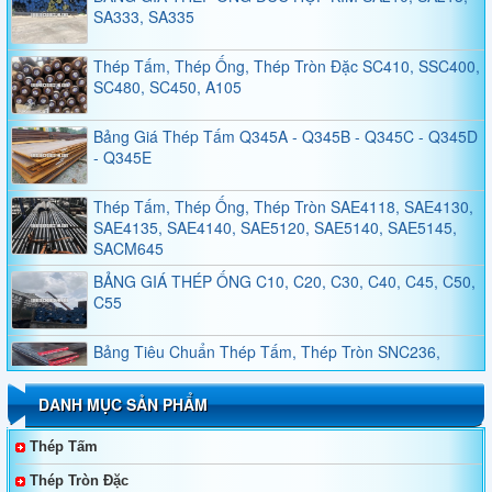
SA333, SA335
Thép Tấm, Thép Ống, Thép Tròn Đặc SC410, SSC400,
SC480, SC450, A105
Bảng Giá Thép Tấm Q345A - Q345B - Q345C - Q345D
- Q345E
Thép Tấm, Thép Ống, Thép Tròn SAE4118, SAE4130,
SAE4135, SAE4140, SAE5120, SAE5140, SAE5145,
SACM645
BẢNG GIÁ THÉP ỐNG C10, C20, C30, C40, C45, C50,
C55
Bảng Tiêu Chuẩn Thép Tấm, Thép Tròn SNC236,
SNC415, SNC631, SNC815, SNC836
DANH MỤC SẢN PHẨM
Bảng Tiêu Chuẩn Thép Tấm, Thép Tròn SNCM220,
SNCM439, SNCM415, SNCM420, SNCM431
Thép Tấm
Thép Không Gỉ Duplex 2205, 2570
Thép Tròn Đặc