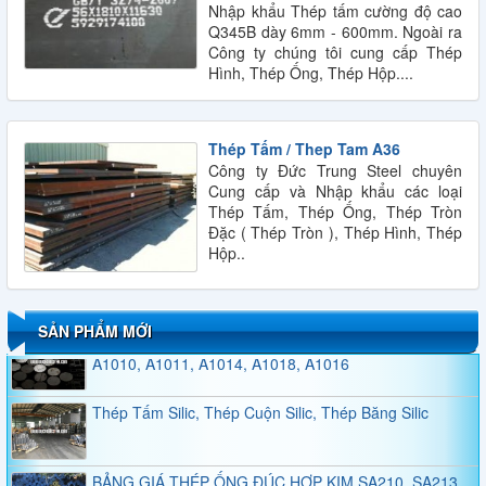
Nhập khẩu Thép tấm cường độ cao
Q345B dày 6mm - 600mm. Ngoài ra
Công ty chúng tôi cung cấp Thép
Hình, Thép Ống, Thép Hộp....
QUY CÁCH THÉP HÌNH U
Thép Tấm / Thep Tam A36
Công ty Đức Trung Steel chuyên
Cung cấp và Nhập khẩu các loại
Thép Tấm, Thép Ống, Thép Tròn
Đặc ( Thép Tròn ), Thép Hình, Thép
Hộp..
QUY CÁCH THÉP HÌNH H
Thép Tấm, Thép Tròn Đặc, Thép Ống Đúc A101,
SẢN PHẨM MỚI
A1010, A1011, A1014, A1018, A1016
Thép Tấm Silic, Thép Cuộn Silic, Thép Băng Silic
BẢNG GIÁ THÉP ỐNG ĐÚC HỢP KIM SA210, SA213,