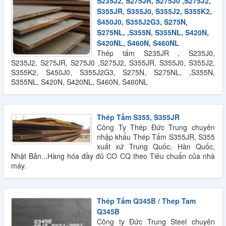
S235J2, S275JR, S275J0 ,S275J2,
S355JR, S355J0, S355J2, S355K2,
S450J0, S355J2G3, S275N,
S275NL, ,S355N, S355NL, S420N,
S420NL, S460N, S460NL
Thép tấm S235JR , S235J0,
S235J2, S275JR, S275J0 ,S275J2, S355JR, S355J0, S355J2,
S355K2, S450J0, S355J2G3, S275N, S275NL, ,S355N,
S355NL, S420N, S420NL, S460N, S460NL
Thép Tấm S355, S355JR
Công Ty Thép Đức Trung chuyên
nhập khẩu Thép Tấm S355JR, S355
xuất xứ Trung Quốc, Hàn Quốc,
Nhật Bản...Hàng hóa đầy đủ CO CQ theo Tiêu chuẩn của nhà
máy.
Thép Tấm Q345B / Thep Tam
Q345B
Công ty Đức Trung Steel chuyên