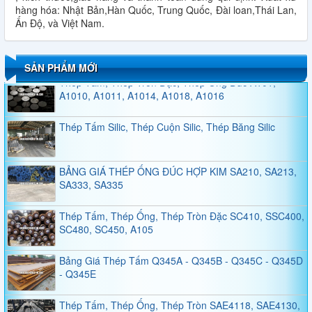
hàng hóa: Nhật Bản,Hàn Quốc, Trung Quốc, Đài loan,Thái Lan,
Ấn Độ, và Việt Nam.
QUY CÁCH THÉP HÌNH H
SẢN PHẨM MỚI
Thép Tấm, Thép Tròn Đặc, Thép Ống Đúc A101,
A1010, A1011, A1014, A1018, A1016
Thép Tấm Silic, Thép Cuộn Silic, Thép Băng Silic
BẢNG GIÁ THÉP ỐNG ĐÚC HỢP KIM SA210, SA213,
SA333, SA335
Thép Tấm, Thép Ống, Thép Tròn Đặc SC410, SSC400,
SC480, SC450, A105
Bảng Giá Thép Tấm Q345A - Q345B - Q345C - Q345D
- Q345E
Thép Tấm, Thép Ống, Thép Tròn SAE4118, SAE4130,
SAE4135, SAE4140, SAE5120, SAE5140, SAE5145,