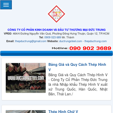
CÔNG TY CỔ PHẦN KINH DOANH VÀ ĐẦU TƯ THƯƠNG MẠI ĐỨC TRUNG
: 464/4 Đường Nguyễn Văn Quá, Phường Đông Hưng Thuận, Quận 12, TP.HCM
VPĐD
:
0909 023 689
Mr. Thành
Tel
:
thepductrung@gmail.com
:
ductrungsteel.com
-
thepductrung.com
Email
Website
Bảng Giá và Quy Cách Thép Hình
V
Bảng Giá và Quy Cách Thép Hình V
- Công Ty Cổ Phần Thép Đức Trung
là nhà Nhập khẩu Thép Hình V xuất
xứ Trung Quốc, Hàn Quốc, Nhật
Bản, Thái Lan./
Thép Hình Chữ V