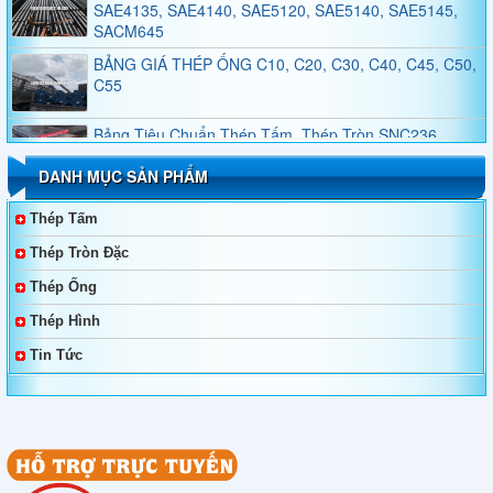
SACM645
BẢNG GIÁ THÉP ỐNG C10, C20, C30, C40, C45, C50,
C55
Bảng Tiêu Chuẩn Thép Tấm, Thép Tròn SNC236,
SNC415, SNC631, SNC815, SNC836
DANH MỤC SẢN PHẨM
Bảng Tiêu Chuẩn Thép Tấm, Thép Tròn SNCM220,
SNCM439, SNCM415, SNCM420, SNCM431
Thép Tấm
Thép Tròn Đặc
Thép Không Gỉ Duplex 2205, 2570
Thép Ống
Thép Hình
Thép Tấm, Thép Làm Khuôn, Thép Tròn Đặc SKT4,
SKT3, SKT6, 55NiCrMoV7, 45NiCrMo16
Tin Tức
Bảng Giá Và Quy Cách Thép Hình V
Bảng Giá Thép Tấm, Thép Tròn Đặc, Thép Ống Đúc
YXM1, YXM4, YXM27, YXM60, YXM42