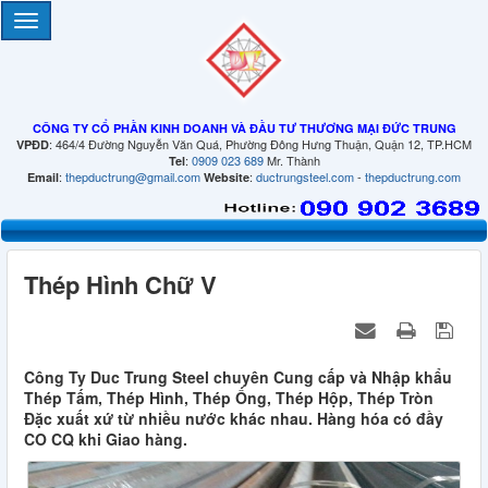
CÔNG TY CỔ PHẦN KINH DOANH VÀ ĐẦU TƯ THƯƠNG MẠI ĐỨC TRUNG
: 464/4 Đường Nguyễn Văn Quá, Phường Đông Hưng Thuận, Quận 12, TP.HCM
VPĐD
:
0909 023 689
Mr. Thành
Tel
:
thepductrung@gmail.com
:
ductrungsteel.com
-
thepductrung.com
Email
Website
Thép Hình Chữ V
Công Ty Duc Trung Steel chuyên Cung cấp và Nhập khẩu
Thép Tấm, Thép Hình, Thép Ống, Thép Hộp, Thép Tròn
Đặc xuất xứ từ nhiều nước khác nhau. Hàng hóa có đầy
CO CQ khi Giao hàng.