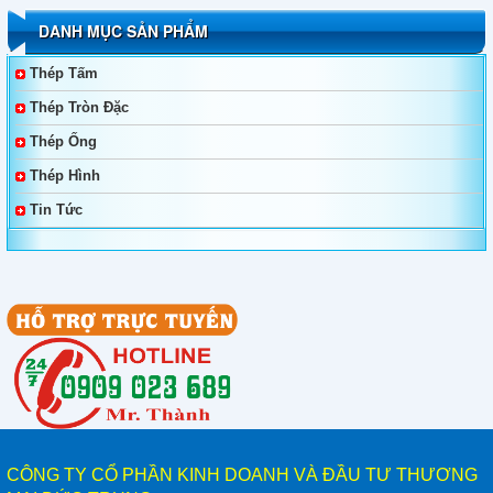
Bảng Tiêu Chuẩn Thép Tấm, Thép Tròn SNCM220,
DANH MỤC SẢN PHẨM
SNCM439, SNCM415, SNCM420, SNCM431
Thép Tấm
Thép Không Gỉ Duplex 2205, 2570
Thép Tròn Đặc
Thép Ống
Thép Tấm, Thép Làm Khuôn, Thép Tròn Đặc SKT4,
Thép Hình
SKT3, SKT6, 55NiCrMoV7, 45NiCrMo16
Tin Tức
Bảng Giá Và Quy Cách Thép Hình V
Bảng Giá Thép Tấm, Thép Tròn Đặc, Thép Ống Đúc
YXM1, YXM4, YXM27, YXM60, YXM42
Bảng Giá Thép Tấm, Thép Tròn Đặc, Thép Ống Đúc
YXR3, YXR33, YXR7
Thép Tấm - Thép Tròn Đặc SKH50, SKH51, SKH52,
SKH53, SKH54, SKH55, SKH58, SKH59, SKH2, SKH10
CÔNG TY CỔ PHẦN KINH DOANH VÀ ĐẦU TƯ THƯƠNG