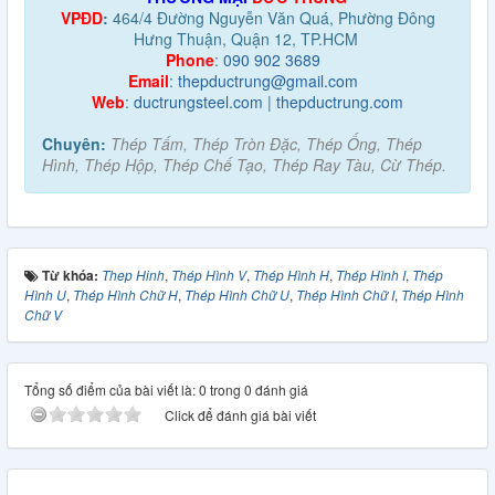
VPĐD
:
464/4 Đường Nguyễn Văn Quá, Phường Đông
Hưng Thuận, Quận 12, TP.HCM
Phone
:
090 902 3689
Email
:
thepductrung@gmail.com
Web
:
ductrungsteel.com
|
thepductrung.com
Chuyên:
Thép Tấm, Thép Tròn Đặc, Thép Ống, Thép
Hình, Thép Hộp, Thép Chế Tạo, Thép Ray Tàu, Cừ Thép.
Từ khóa:
Thep Hinh
,
Thép Hình V
,
Thép Hình H
,
Thép Hình I
,
Thép
Hình U
,
Thép Hình Chữ H
,
Thép Hình Chữ U
,
Thép Hình Chữ I
,
Thép Hình
Chữ V
Tổng số điểm của bài viết là: 0 trong 0 đánh giá
Click để đánh giá bài viết