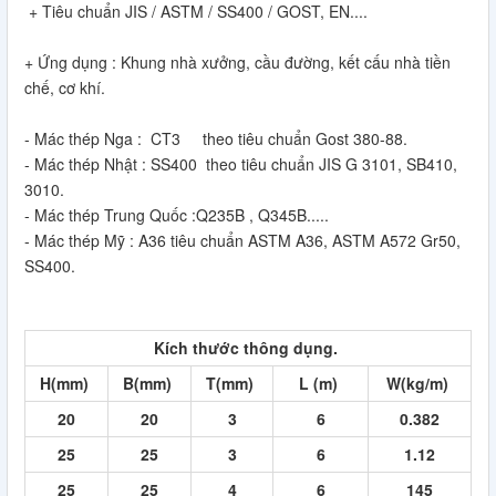
+ Tiêu chuẩn JIS / ASTM / SS400 / GOST, EN....
+ Ứng dụng : Khung nhà xưởng, cầu đường, kết cấu nhà tiền
chế, cơ khí.
- Mác thép Nga : CT3 theo tiêu chuẩn Gost 380-88.
- Mác thép Nhật : SS400 theo tiêu chuẩn JIS G 3101, SB410,
3010.
- Mác thép Trung Quốc :Q235B , Q345B.....
- Mác thép Mỹ : A36 tiêu chuẩn ASTM A36, ASTM A572 Gr50,
SS400.
Kích thước thông dụng.
H(mm)
B(mm)
T(mm)
L (m)
W(kg/m)
20
20
3
6
0.382
25
25
3
6
1.12
25
25
4
6
145