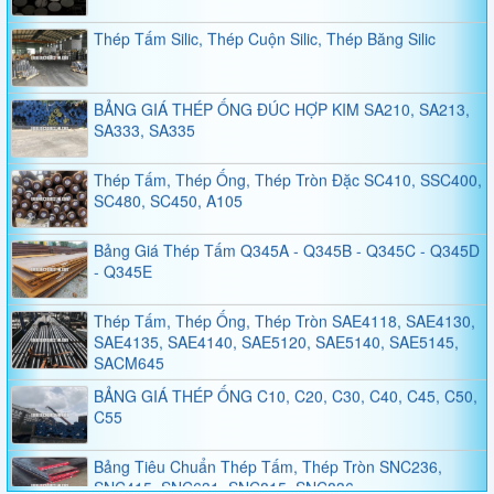
Thép Tấm Silic, Thép Cuộn Silic, Thép Băng Silic
BẢNG GIÁ THÉP ỐNG ĐÚC HỢP KIM SA210, SA213,
SA333, SA335
Thép Tấm, Thép Ống, Thép Tròn Đặc SC410, SSC400,
SC480, SC450, A105
Bảng Giá Thép Tấm Q345A - Q345B - Q345C - Q345D
- Q345E
Thép Tấm, Thép Ống, Thép Tròn SAE4118, SAE4130,
SAE4135, SAE4140, SAE5120, SAE5140, SAE5145,
SACM645
BẢNG GIÁ THÉP ỐNG C10, C20, C30, C40, C45, C50,
C55
Bảng Tiêu Chuẩn Thép Tấm, Thép Tròn SNC236,
SNC415, SNC631, SNC815, SNC836