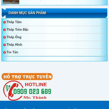
DH32, EH32, AH36, DH36, EH36
DANH MỤC SẢN PHẨM
Bảng Quy Cách Và Tiêu Chuẩn Thép Tấm S355J0,
S355JR, S355J2
Thép Tấm
Thép Tròn Đặc
Thép Ống
Thép Hình
Tin Tức