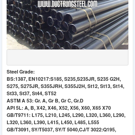
Steel Grade:
BS:1387, EN10217:S185, S235,S235JR, S235 G2H,
S275, S275JR, S355JRH, S355J2H, St12, St13, St14,
St33, St37, St44, ST52
ASTM A 53: Gr. A, Gr B, Gr C, Gr.D
API 5L: A, B, X42, X46, X52, X56, X60, X65 X70
GB/T9711: L175, L210, L245, L290, L320, L360, L290,
L320, L360, L390, L415, L450, L485, L555
GB/T3091, SY/T5037, SY/T 5040,CJ/T 3022:Q195,