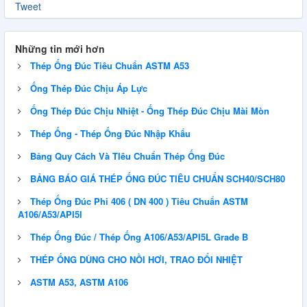
Tweet
Những tin mới hơn
Thép Ống Đúc Tiêu Chuẩn ASTM A53
Ống Thép Đúc Chịu Áp Lực
QUY CÁCH THÉP HÌNH U
Ống Thép Đúc Chịu Nhiệt - Ống Thép Đúc Chịu Mài Mòn
Thép Ống - Thép Ống Đúc Nhập Khẩu
Bảng Quy Cách Và TIêu Chuẩn Thép Ống Đúc
QUY CÁCH THÉP HÌNH H
BẢNG BÁO GIÁ THÉP ỐNG ĐÚC TIÊU CHUẨN SCH40/SCH80
Thép Ống Đúc Phi 406 ( DN 400 ) Tiêu Chuẩn ASTM
A106/A53/API5l
Thép Tấm, Thép Tròn Đặc, Thép Ống Đúc A101,
A1010, A1011, A1014, A1018, A1016
Thép Ống Đúc / Thép Ống A106/A53/API5L Grade B
Thép Tấm Silic, Thép Cuộn Silic, Thép Băng Silic
THÉP ỐNG DÙNG CHO NỒI HƠI, TRAO ĐỔI NHIỆT
ASTM A53, ASTM A106
BẢNG GIÁ THÉP ỐNG ĐÚC HỢP KIM SA210, SA213,