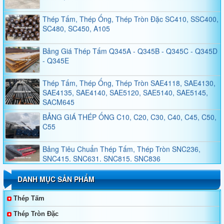
Thép Tấm, Thép Ống, Thép Tròn Đặc SC410, SSC400,
SC480, SC450, A105
Bảng Giá Thép Tấm Q345A - Q345B - Q345C - Q345D
- Q345E
Thép Tấm, Thép Ống, Thép Tròn SAE4118, SAE4130,
SAE4135, SAE4140, SAE5120, SAE5140, SAE5145,
SACM645
BẢNG GIÁ THÉP ỐNG C10, C20, C30, C40, C45, C50,
C55
Bảng Tiêu Chuẩn Thép Tấm, Thép Tròn SNC236,
SNC415, SNC631, SNC815, SNC836
Bảng Tiêu Chuẩn Thép Tấm, Thép Tròn SNCM220,
DANH MỤC SẢN PHẨM
SNCM439, SNCM415, SNCM420, SNCM431
Thép Tấm
Thép Không Gỉ Duplex 2205, 2570
Thép Tròn Đặc