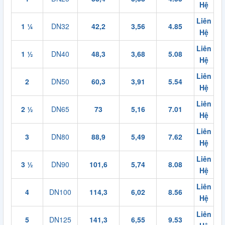
Hệ
Liên
1 ¼
DN32
42,2
3,56
4.85
Hệ
Liên
1 ½
DN40
48,3
3,68
5.08
Hệ
Liên
2
DN50
60,3
3,91
5.54
Hệ
Liên
2 ½
DN65
73
5,16
7.01
Hệ
Liên
3
DN80
88,9
5,49
7.62
Hệ
Liên
3 ½
DN90
101,6
5,74
8.08
Hệ
Liên
4
DN100
114,3
6,02
8.56
Hệ
Liên
5
DN125
141,3
6,55
9.53