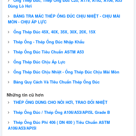
Ống Thép Đúc, Thép Ống Đúc C20, A179, A192, A106, A53
Dùng Lò Hơi
BẢNG TRA MÁC THÉP ỐNG ĐÚC CHỊU NHIỆT - CHỊU MÀI
MÒN - CHỊU ÁP LỰC
Ống Thép Đúc 45X, 40X, 35X, 30X, 20X, 15X
Thép Ống - Thép Ống Đúc Nhập Khẩu
Thép Ống Đúc Tiêu Chuẩn ASTM A53
Ống Thép Đúc Chịu Áp Lực
Ống Thép Đúc Chịu Nhiệt - Ống Thép Đúc Chịu Mài Mòn
Bảng Quy Cách Và TIêu Chuẩn Thép Ống Đúc
Những tin cũ hơn
THÉP ỐNG DÙNG CHO NỒI HƠI, TRAO ĐỔI NHIỆT
Thép Ống Đúc / Thép Ống A106/A53/API5L Grade B
Thép Ống Đúc Phi 406 ( DN 400 ) Tiêu Chuẩn ASTM
A106/A53/API5l