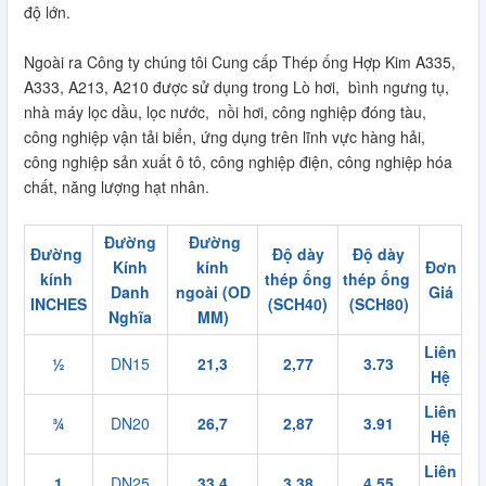
độ lớn.
Ngoài ra Công ty chúng tôi Cung cấp Thép ống Hợp Kim A335,
A333, A213, A210 được sử dụng trong Lò hơi, bình ngưng tụ,
nhà máy lọc dầu, lọc nước, nồi hơi, công nghiệp đóng tàu,
công nghiệp vận tải biển, ứng dụng trên lĩnh vực hàng hải,
công nghiệp sản xuất ô tô, công nghiệp điện, công nghiệp hóa
chất, năng lượng hạt nhân.
Đường
Đường
Đường
Độ dày
Độ dày
Kính
kính
Đơn
kính
thép ống
thép ống
Danh
ngoài (OD
Giá
INCHES
(SCH40)
(SCH80)
Nghĩa
MM)
Liên
½
DN15
21,3
2,77
3.73
Hệ
Liên
¾
DN20
26,7
2,87
3.91
Hệ
Liên
1
DN25
33,4
3,38
4.55