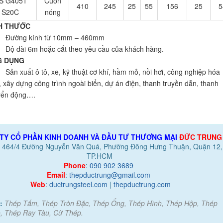
IS G4051
Cuốn
410
245
25
55
156
25
5
S20C
nóng
H THƯỚC
ng kính từ 10mm – 460mm
dài 6m hoặc cắt theo yêu cầu của khách hàng.
 DỤNG
xuất ô tô, xe, kỹ thuật cơ khí, hầm mỏ, nồi hơi, công nghiệp hóa
, xây dựng công trình ngoài biển, dự án điện, thanh truyền dẫn, thanh
yển động….
TY CỔ PHẦN KINH DOANH VÀ ĐẦU TƯ THƯƠNG MẠI
ĐỨC TRUNG
:
464/4 Đường Nguyễn Văn Quá, Phường Đông Hưng Thuận, Quận 12,
TP.HCM
Phone
:
090 902 3689
Email
:
thepductrung@gmail.com
Web
:
ductrungsteel.com
|
thepductrung.com
:
Thép Tấm, Thép Tròn Đặc, Thép Ống, Thép Hình, Thép Hộp, Thép
, Thép Ray Tàu, Cừ Thép.