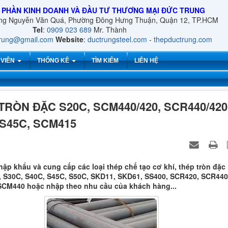
 PHẦN KINH DOANH VÀ ĐẦU TƯ THƯƠNG MẠI ĐỨC TRUNG
ờng Nguyễn Văn Quá, Phường Đông Hưng Thuận, Quận 12, TP.HCM
Tel
:
0909 023 689
Mr. Thành
trung@gmail.com
Website
:
ductrungsteel.com
-
thepductrung.com
 VIÊN
THỐNG KÊ
TÌM KIẾM
LIÊN HỆ
TRÒN ĐẶC S20C, SCM440/420, SCR440/420
 S45C, SCM415
ập khẩu và cung cấp các loại thép chế tạo cơ khí, thép tròn đặc
 S30C, S40C, S45C, S50C, SKD11, SKD61, SS400, SCR420, SCR440
CM440 hoặc nhập theo nhu cầu của khách hàng...