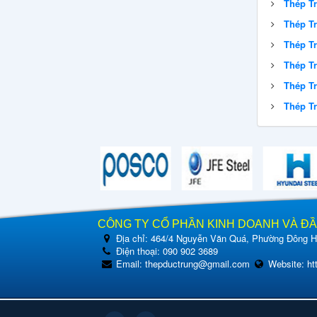
Thép T
Thép T
Thép Tr
Thép T
Thép Tr
Thép Tr
CÔNG TY CỔ PHẦN KINH DOANH VÀ Đ
Địa chỉ:
464/4 Nguyễn Văn Quá, Phường Đông Hư
Điện thoại:
090 902 3689
Email:
thepductrung@gmail.com
Website:
ht