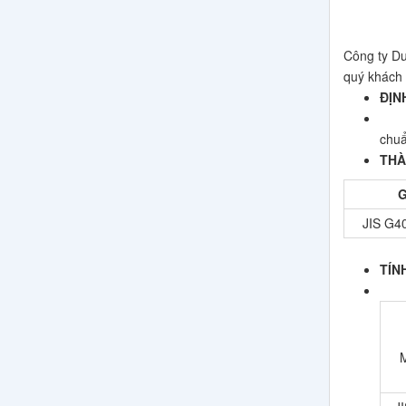
Công ty Du
quý khách 
ĐỊN
S20C
chuẩ
THÀ
G
JIS G
TÍN
M