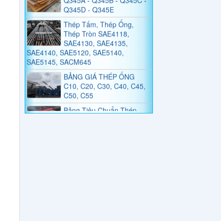
Thép Tấm, Thép Ống,
Thép Tròn SAE4118,
SAE4130, SAE4135,
SAE4140, SAE5120, SAE5140,
SAE5145, SACM645
BẢNG GIÁ THÉP ỐNG
C10, C20, C30, C40, C45,
C50, C55
Bảng Tiêu Chuẩn Thép
Tấm, Thép Tròn SNC236,
SNC415, SNC631,
SNC815, SNC836
Bảng Tiêu Chuẩn Thép
Tấm, Thép Tròn SNCM220,
SNCM439, SNCM415,
SNCM420, SNCM431
Thép Không Gỉ Duplex
2205, 2570
Thép Tấm, Thép Làm