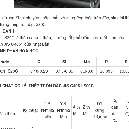
c Trung Steel chuyên nhập khẩu và cung ứng thép tròn đặc, xin giới th
hàng thép tròn đặc S20C
H DANH
 là thép carbon thấp, thường rất phổ biến, sản xuất theo tiêu
n JIS G4051 của Nhật Bản.
NH PHẦN HÓA HỌC
rade
C
Si
Mn
P
S
4051 S20C
0.18-0.23
0.15-0.35
0.3-0.6
≤0.035
≤0.0
H CHẤT CƠ LÝ THÉP TRÒN ĐẶC JIS G4051 S20C
Độ
L
T.S.
Y.S.
Độ
A,%
Z,%
dãn
v
Kỹ thuật
N/mm2
N/mm2
cứng
ác thép
Min
Min
dài
đ
Min
Min
HB,max
%