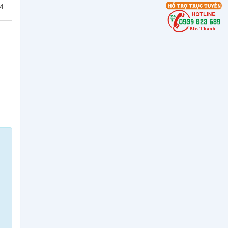
4
Tiêu Chuẩn Thép Tấm
Đóng Tàu Grade A, AH32,
DH32, EH32, AH36, DH36,
EH36
Bảng Quy Cách Và Tiêu
Chuẩn Thép Tấm S355J0,
S355JR, S355J2