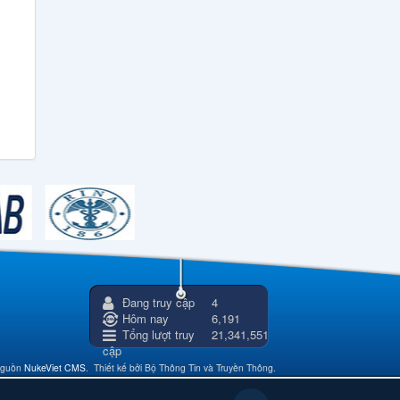
Đang truy cập
4
Hôm nay
6,191
Tổng lượt truy
21,341,551
cập
nguồn
NukeViet CMS
.
Thiết kế bởi Bộ Thông Tin và Truyền Thông.