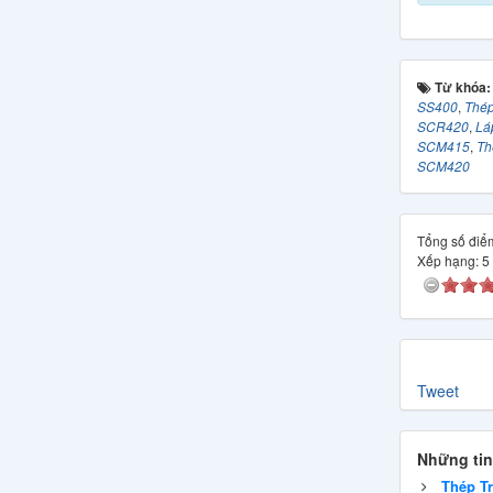
Từ khóa
SS400
,
Thép
SCR420
,
Lá
SCM415
,
Th
SCM420
Tổng số điểm
Xếp hạng:
5
Tweet
Những tin
Thép T