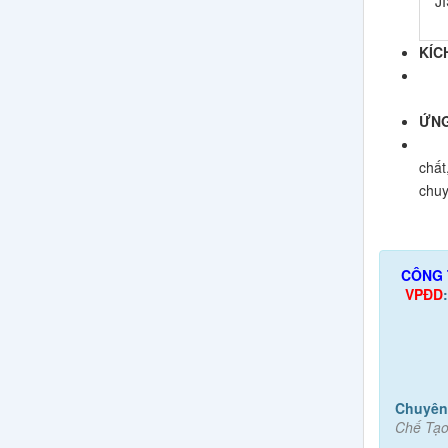
J
KÍC
Đườ
Độ 
ỨNG
Sản 
chất
chu
CÔNG 
VPĐD
Chuyên
Chế Tạo