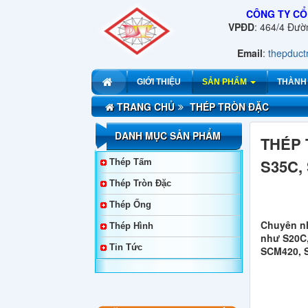
CÔNG TY CỔ
VPĐD
: 464/4 Đư
Email
:
thepduc
GIỚI THIỆU
SẢN PHẨM
THÀNH
TRANG CHỦ
THÉP TRÒN ĐẶC
DANH MỤC SẢN PHẨM
THÉP 
S35C,
Thép Tấm
Thép Tròn Đặc
Thép Ống
Chuyên nh
Thép Hình
như S20C,
Tin Tức
SCM420, S