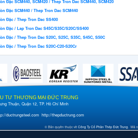
ròn Đặc SCM440, SCM420 / Thep Tron Dac SCM440, SCM420
ròn Đặc SCM440 / Thep Tron Dac SCM440
òn Đặc / Thep Tron Dac SS400
ròn Đặc / Lap Tron Dac S45C/S35C/S20C/SS400
òn Đặc / Thep Tron Dac S20C, S25C, S35C, S45C, S50C
òn Đặc / Thep Tron Dac S20C-C20-S20Cr
ẦU TƯ THƯƠNG MẠI ĐỨC TRUNG
ng Thuận, Quận 12, TP. Hồ Chí Minh
tp://ductrungsteel.com
http://thepductrung.com
© Bản quyền thuộc về
Công Ty Cổ Phần Thép Đức Trung
.
Mã 