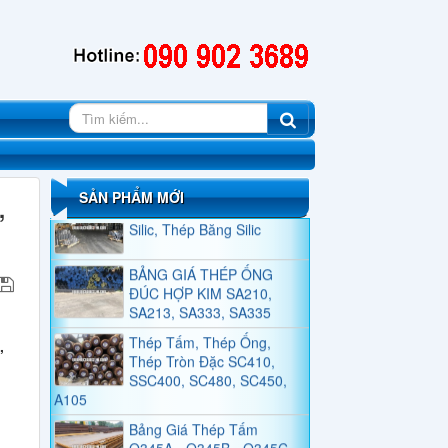
QUY CÁCH THÉP HÌNH H
Thép Tấm, Thép Tròn Đặc,
Thép Ống Đúc A101,
A1010, A1011, A1014,
A1018, A1016
Thép Tấm Silic, Thép Cuộn
SẢN PHẨM MỚI
,
Silic, Thép Băng Silic
BẢNG GIÁ THÉP ỐNG
ĐÚC HỢP KIM SA210,
SA213, SA333, SA335
Thép Tấm, Thép Ống,
Thép Tròn Đặc SC410,
,
SSC400, SC480, SC450,
A105
Bảng Giá Thép Tấm
Q345A - Q345B - Q345C -
Q345D - Q345E