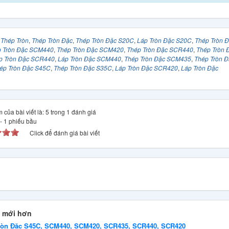
:
Thép Tròn
,
Thép Tròn Đặc
,
Thép Tròn Đặc S20C
,
Láp Tròn Đặc S20C
,
Thép Tròn 
 Tròn Đặc SCM440
,
Thép Tròn Đặc SCM420
,
Thép Tròn Đặc SCR440
,
Thép Tròn 
p Tròn Đặc SCR440
,
Láp Tròn Đặc SCM440
,
Thép Tròn Đặc SCM435
,
Thép Tròn Đ
ép Tròn Đặc S45C
,
Thép Tròn Đặc S35C
,
Láp Tròn Đặc SCR420
,
Láp Tròn Đặc
 của bài viết là: 5 trong 1 đánh giá
-
1
phiếu bầu
Click để đánh giá bài viết
 mới hơn
ròn Đặc S45C, SCM440, SCM420, SCR435, SCR440, SCR420